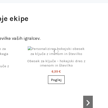
oje ekipe
evilke
vaših igralcev.
Obesek za ključe – hokejski dres z
imenom in številko
juče z
6,99 €
Poglej