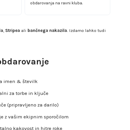
obdarovanja na ravni kluba.
la
,
Stripea
ali
bančnega nakazila
. Izdamo lahko tudi
 obdarovanje
a imen & številk
alni za torbe in ključe
če (pripravljeno za darilo)
nje z vašim ekipnim sporočilom
talno kakovost in hitre roke