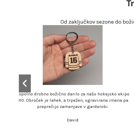
T
Od zaključkov sezone do božičn
kipa!
Hitra izdelava tudi decembra. Dvakrat so preverili zap
zahtevnejših imen in vse je prispelo razvrščeno po
seznamu ekipe.
Jasmin