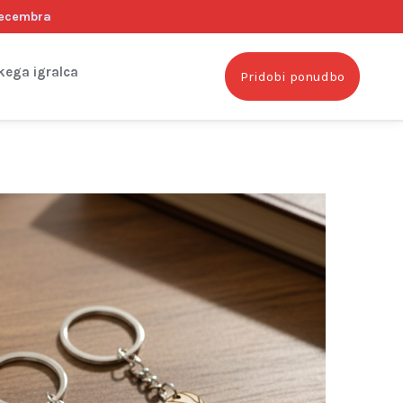
decembra
akega igralca
Pridobi ponudbo