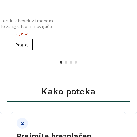
karski obesek z imenom –
ilo za igralce in navijače
6,99 €
Poglej
Kako poteka
2
Prejmite brezplačen