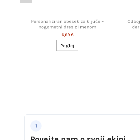
Personaliziran obesek za ključe –
Odboj
nogometni dres z imenom
dar
6,99 €
Poglej
1
Povejte nam o svoji ekipi