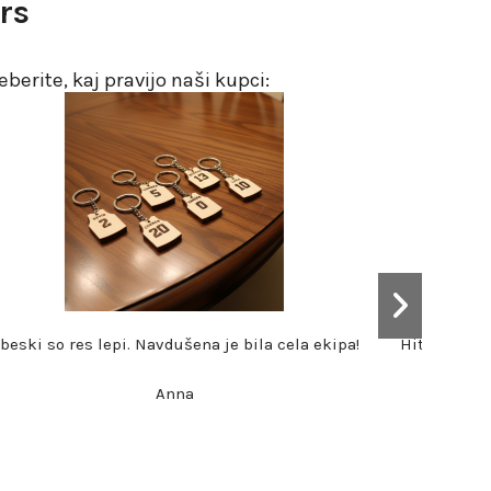
rs
berite, kaj pravijo naši kupci:
Zelo enostavno od začetka do konca — hitra ponudba,
aložili smo seznam, predogled smo dobili isti dan, vse
 je prispelo razvrščeno po ekipah še pred našo božično
zabavo.
Nina