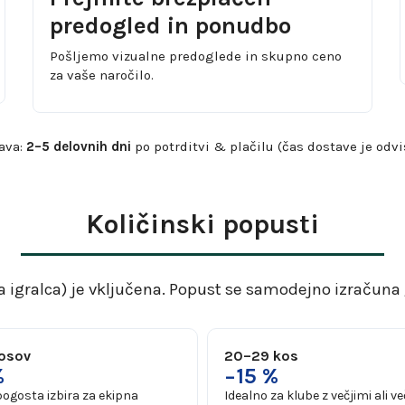
predogled in ponudbo
Pošljemo vizualne predoglede in skupno ceno
za vaše naročilo.
ava:
2–5 delovnih dni
po potrditvi & plačilu (čas dostave je odvi
Količinski popusti
 igralca) je
vključena
. Popust se samodejno izračuna 
kosov
20–29 kos
%
−15 %
pogosta izbira za ekipna
Idealno za klube z večjimi ali v