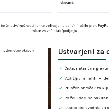
ekipami.
bo (motiv/možnosti lahko vplivajo na ceno). Plačilo prek
PayPa
račun za vaš klub/podjetje.
Ustvarjeni za
Čista, natančna gravur
Vzdržljivi in lahki — ide
Priložen obroček za klju
Po želji darilno pakira
Lastna proizvodnja za s