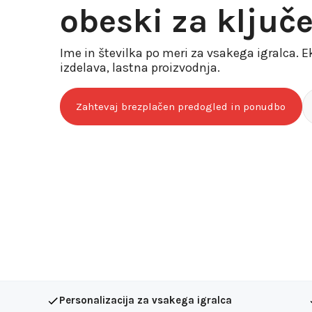
obeski za ključe
Ime in številka po meri za vsakega igralca. Ek
izdelava, lastna proizvodnja.
Zahtevaj brezplačen predogled in ponudbo
Personalizacija za vsakega igralca