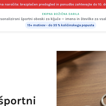
na naročila: brezplačen predogled in ponudbo zahtevajte do 10. 
EKIPNA BOŽIČNA DARILA
sonalizirani športni obeski za ključe — imena in številke za vs
15+ motivov - do 35 % količinskega popusta
športni