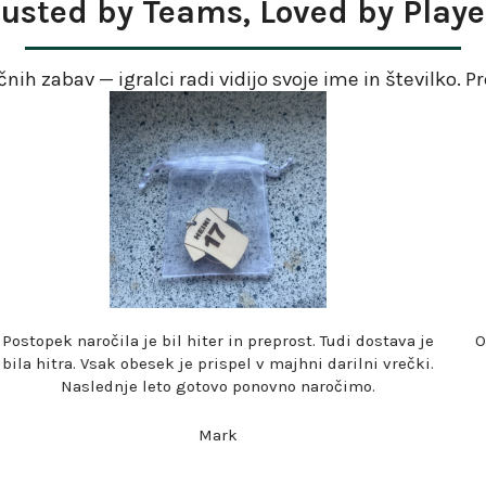
rusted by Teams, Loved by Playe
ih zabav — igralci radi vidijo svoje ime in številko. Pre
ise
Naročilo je prispelo hitro; vzeli smo po enega za vsakega
člana naših mlajših selekcij. Všeč mi je, da je bil vsak
n
obesek v svoji darilni vrečki.
pa
Miguel