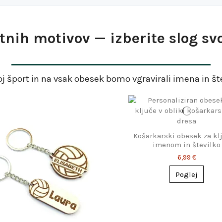
tnih motivov — izberite slog sv
oj šport in na vsak obesek bomo vgravirali
imena in št
Košarkarski obesek za kl
imenom in številko
6,99 €
Poglej