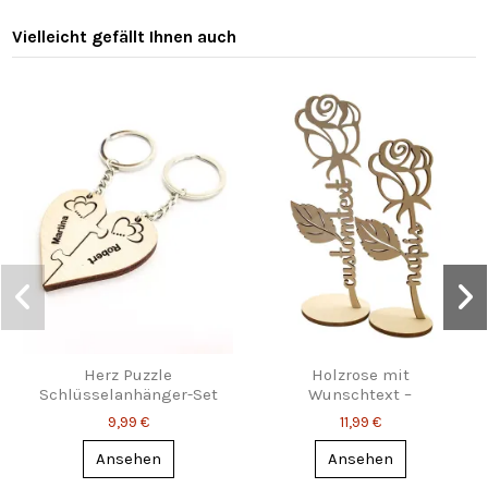
Vielleicht gefällt Ihnen auch
Herz Puzzle
Holzrose mit
Schlüsselanhänger-Set
Wunschtext –
mit Gravur – Für Zwei,
personalisiertes
9,99 €
11,99 €
die zusammengehören
Deko‑Geschenk
Ansehen
Ansehen