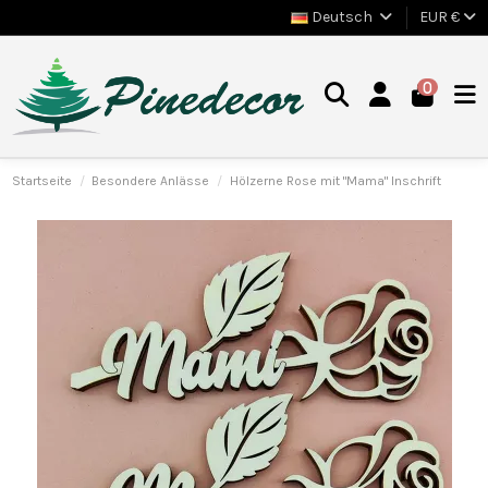
Deutsch
EUR €
0
Startseite
Besondere Anlässe
Hölzerne Rose mit "Mama" Inschrift