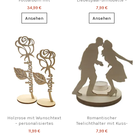
Fotoalbum mit
Liebespaar-Silhouette –
Wolkenmuster –
Romantisches Motiv
34,99 €
7,99 €
Wunschtext
Ansehen
Ansehen
Holzrose mit Wunschtext
Romantischer
– personalisiertes
Teelichthalter mit Kuss-
Deko‑Geschenk
Silhouette – Paar
11,99 €
7,99 €