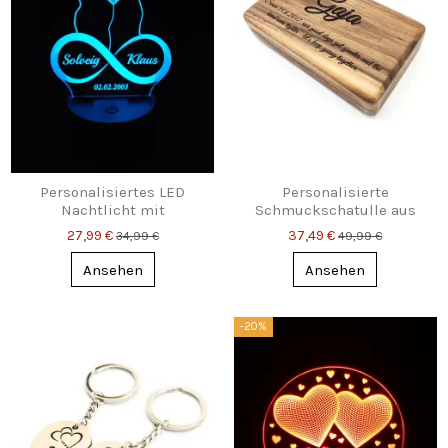
Personalisiertes LED
Personalisierte
Nachtlicht mit
Schmuckschatulle aus
Unendlichkeitszeichen,
Walnussholz – Gravur mit
27,99 €
37,49 €
34,99 €
49,99 €
Namen & Datum
Name & Text
Ansehen
Ansehen
-20%