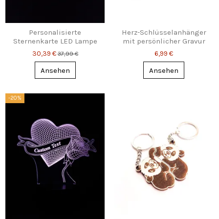
Personalisierte
Herz-Schlüsselanhänger
Sternenkarte LED Lampe
mit persönlicher Gravur
mit Datum, Ort &
30,39 €
6,99 €
37,99 €
Wunschtext
Ansehen
Ansehen
-20%