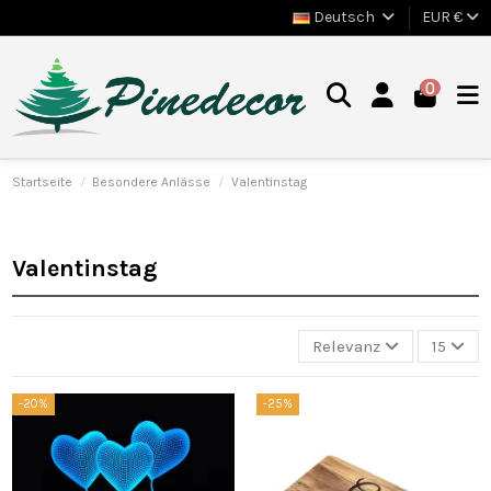
Deutsch
EUR €
0
Startseite
Besondere Anlässe
Valentinstag
Valentinstag
Relevanz
15
-20%
-25%