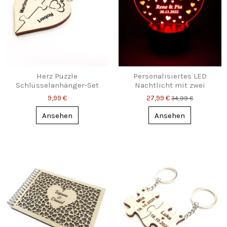
Herz Puzzle
Personalisiertes LED
Schlüsselanhänger-Set
Nachtlicht mit zwei
mit Gravur – Für Zwei, die
Herzen, Namen & Datum
9,99 €
27,99 €
34,99 €
zusammengehören
Ansehen
Ansehen