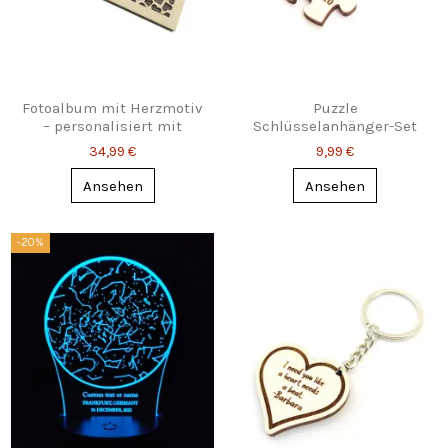
Fotoalbum mit Herzmotiv
Puzzle
– personalisiert mit
Schlüsselanhänger-Set
Namen
mit Gravur – Zwei passen
34,99 €
9,99 €
perfekt
Ansehen
Ansehen
-20%