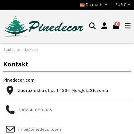
Deutsch
EUR €
0
Startseite
Kontakt
Kontakt
Pinedecor.com
Zadružniška ulica 1, 1234 Mengeš, Slovenia
+386 41 889 335
info@pinedecor.com