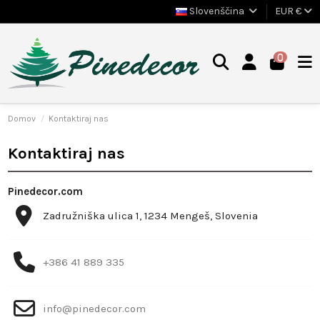
Slovenščina
EUR €
0
Domov
Kontaktiraj nas
Kontaktiraj nas
Pinedecor.com
Zadružniška ulica 1, 1234 Mengeš, Slovenia
+386 41 889 335
info@pinedecor.com