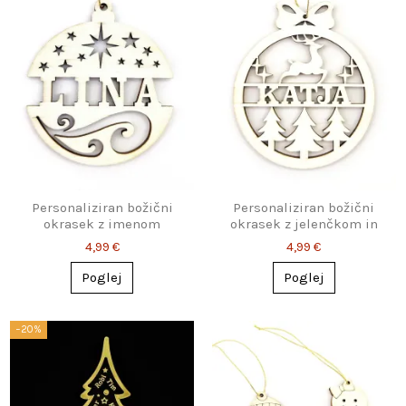
Personaliziran božični
Personaliziran božični
okrasek z imenom
okrasek z jelenčkom in
imenom
4,99 €
4,99 €
Poglej
Poglej
−20%