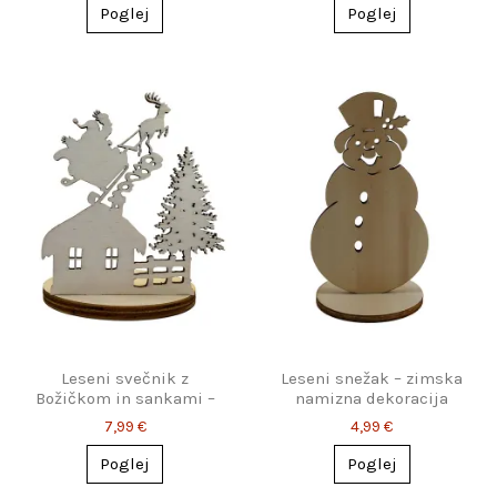
Poglej
Poglej
Leseni svečnik z
Leseni snežak – zimska
Božičkom in sankami –
namizna dekoracija
praznična dekoracija
7,99 €
4,99 €
Poglej
Poglej