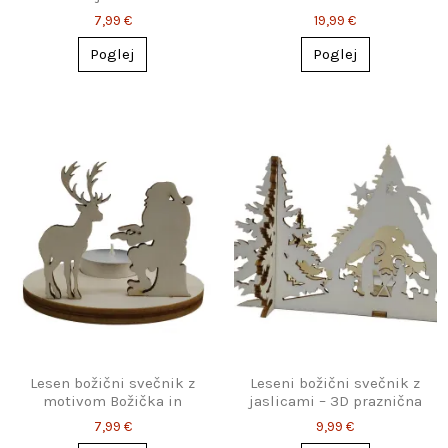
praznična dekoracija
bunkicami
7,99 €
19,99 €
Poglej
Poglej
Lesen božični svečnik z
Leseni božični svečnik z
motivom Božička in
jaslicami – 3D praznična
jelenčka
dekoracija
7,99 €
9,99 €