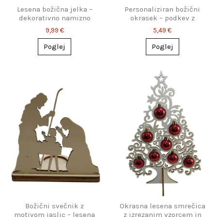
Lesena božična jelka –
Personaliziran božični
dekorativno namizno
okrasek – podkev z
drevesce
imenom
9,99 €
5,49 €
Poglej
Poglej
Božični svečnik z
Okrasna lesena smrečica
motivom jaslic – lesena
z izrezanim vzorcem in