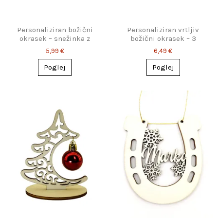
Personaliziran božični
Personaliziran vrtljiv
okrasek – snežinka z
božični okrasek – 3
imenom (3 modeli)
motivi
5,99 €
6,49 €
Poglej
Poglej