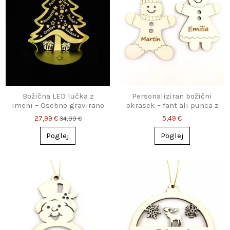
Božična LED lučka z
Personaliziran božični
imeni – Osebno gravirano
okrasek – fant ali punca z
božično drevo
imenom
27,99 €
5,49 €
34,99 €
Poglej
Poglej