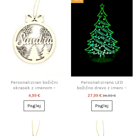
Personaliziran božični
Personalizirano LED
okrasek z imenom –
božično drevo z imeni –
snežinke & smrečice
nočna svetilka
4,99 €
27,99 €
34,99 €
Poglej
Poglej