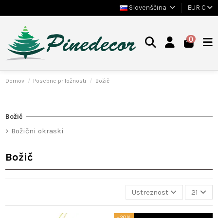
Slovenščina
EUR €
0
Domov
Posebne priložnosti
Božič
Božič
Božični okraski
Božič
Ustreznost
21
−20%