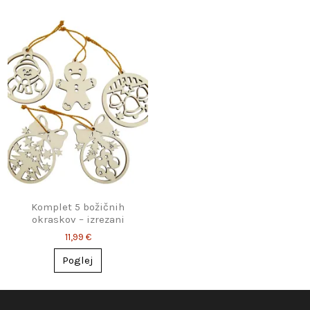
Komplet 5 božičnih
okraskov – izrezani
praznični motivi
11,99 €
Poglej