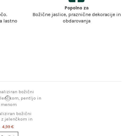
Popolno za
čo.
Božične jaslice, praznične dekoracije in
a lastno
obdarovanja
liziran božični
 z jelenčkom in
imenom
4,99 €