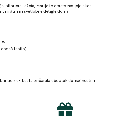
a, silhuete Jožefa, Marije in deteta zasijejo skozi
ožični duh in svetlobne detajle doma.
re.
 dodaš lepilo).
obni učinek bosta pričarala občutek domačnosti in