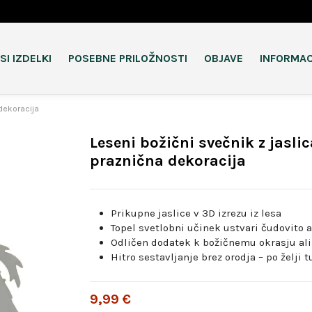
SI IZDELKI
POSEBNE PRILOŽNOSTI
OBJAVE
INFORMAC
 dekoracija
Leseni božični svečnik z jasli
praznična dekoracija
Prikupne jaslice v 3D izrezu iz lesa
Topel svetlobni učinek ustvari čudovito 
Odličen dodatek k božičnemu okrasju ali 
Hitro sestavljanje brez orodja – po želji 
9,99 €