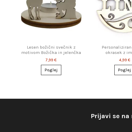
Lesen božični svečnik z
Personaliziran
motivom Božička in jelenčka
okrasek z i
7,99 €
4,99 €
Poglej
Poglej
Prijavi se na