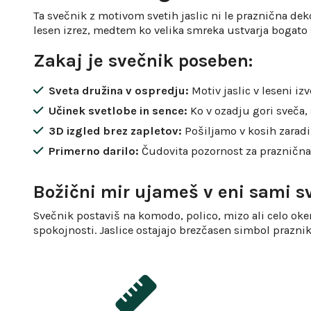
Ta svečnik z motivom svetih jaslic ni le praznična dekor
lesen izrez, medtem ko velika smreka ustvarja bogato s
Zakaj je svečnik poseben:
Sveta družina v ospredju:
Motiv jaslic v leseni i
Učinek svetlobe in sence:
Ko v ozadju gori sveča, 
3D izgled brez zapletov:
Pošiljamo v kosih zaradi 
Primerno darilo:
Čudovita pozornost za praznična
Božični mir ujameš v eni sami s
Svečnik postaviš na komodo, polico, mizo ali celo ok
spokojnosti. Jaslice ostajajo brezčasen simbol prazniko