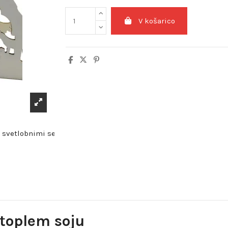
V košarico
 toplem soju