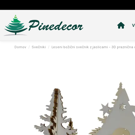
V
Domov
Svečniki
Leseni božični svečnik z jaslicami – 3D praznična