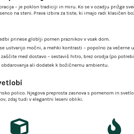
acija – je poklon tradiciji in miru. Ko se v ozadju prižge sveč
enco na steni. Prava izbira za tiste, ki imajo radi klasičen b
zvedbi prinese globlji pomen praznikov v vsak dom.
se ustvarijo močni, a mehki kontrasti – popolno za večerne u
zaščite med dostavo – sestaviš hitro, brez orodja (po potrebi
 obdarovanja ali dodatek k božičnemu ambientu.
vetlobi
ensko polico. Njegova preprosta zasnova s pomenom in svetl
v, zdaj tudi v elegantni leseni obliki.