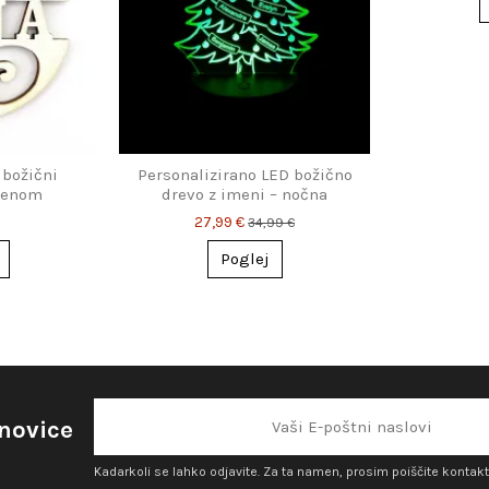
 božični
Personalizirano LED božično
menom
drevo z imeni – nočna
svetilka
27,99 €
34,99 €
Poglej
 novice
Kadarkoli se lahko odjavite. Za ta namen, prosim poiščite kontakt