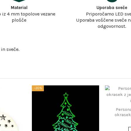
Material
Uporaba sveče
o iz 4 mm topolove vezane
Priporočamo LED sve
plošče
Uporaba voščene sveče n
odgovornost.
 in sveče.
−20%
Persona
okrasek