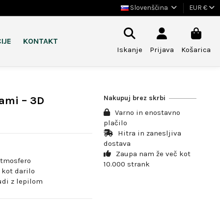
Slovenščina
EUR €
IJE
KONTAKT
Iskanje
Prijava
Košarica
Nakupuj brez skrbi
cami – 3D
Varno in enostavno
plačilo
Hitra in zanesljiva
dostava
Zaupa nam že več kot
atmosfero
10.000 strank
kot darilo
tudi z lepilom