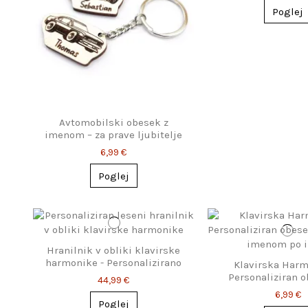
Poglej
Avtomobilski obesek z
imenom – za prave ljubitelje
avtomobilov
6,99 €
Poglej
Hranilnik v obliki klavirske
harmonike - Personalizirano
Klavirska Harm
darilo za harmonikaše
Personaliziran o
44,99 €
ključe z imenom 
6,99 €
Poglej