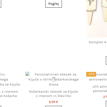
Poglej
Komplet 4-
−20%
LED astr
personal
k z imenom
Košarkarski obesek za ključe
lje košarke
z imenom in številko
27
6,99 €