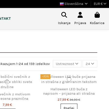
Slovenščina
EUR €
NTAKT
Iskanje
Prijava
Košarica
ikazujem 1-24 od 159 izdelkov
Ustreznost
24
−20%
Halloween LED buča z
napisom – prijazna ali strašna
svečnik z motivom
 lesena praznična
27,99 €
34,99 €
ekoracija
7,99 €
Poglej