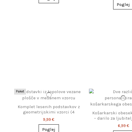
Poglej
Paket
Komplet lesenih podstavkov z
geometrijskimi vzorci (4
Košarkarski obese
kosi)
– darilo za ljubite
9,99 €
6,99 €
Poglej