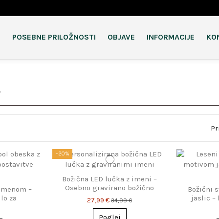
I
POSEBNE PRILOŽNOSTI
OBJAVE
INFORMACIJE
KO
r
Pr
−20%
Božična LED lučka z imeni –
Osebno gravirano božično
 imenom –
Božični 
drevo
lo za
jaslic –
27,99 €
34,99 €
ce
d
Poglej