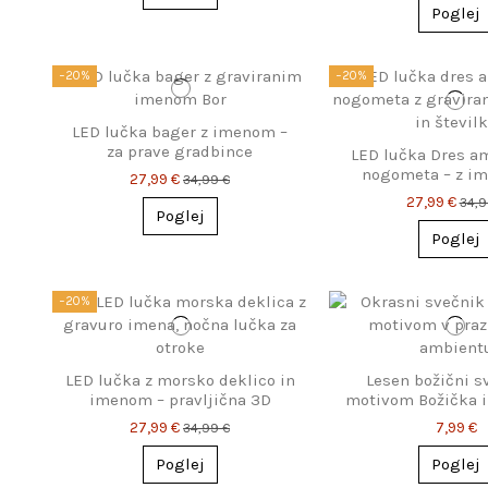
Poglej
−20%
−20%
LED lučka bager z imenom –
za prave gradbince
LED lučka Dres a
nogometa – z i
27,99 €
34,99 €
številko
27,99 €
34,9
Poglej
Poglej
−20%
LED lučka z morsko deklico in
Lesen božični s
imenom – pravljična 3D
motivom Božička i
svetilka
27,99 €
7,99 €
34,99 €
Poglej
Poglej