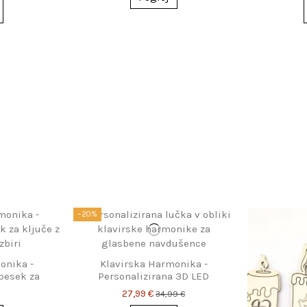
−20%
onika -
Klavirska Harmonika -
besek za
Personalizirana 3D LED
po izbiri
svetilka - Darilo za
27,99 €
34,99 €
harmonikaše