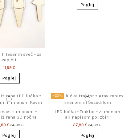
Poglej
ih lesenih sveč - za
zapičit
11,99 €
Poglej
−20%
onavt z imenom –
LED lučka - Traktor - z imenom
izirana 3D nočna
ali napisom po izbiri
lučka
,99 €
27,99 €
34,99 €
34,99 €
Poglej
Poglej