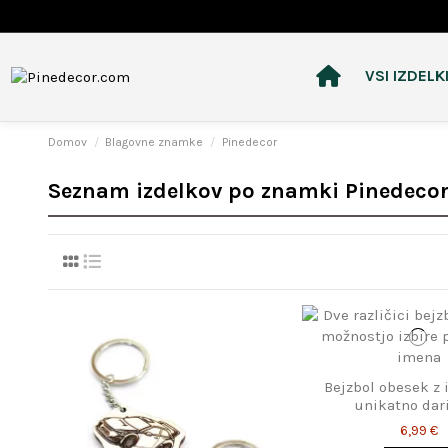
VSI IZDELK
Domov
Blagovne znamke
Pinedecor
Seznam izdelkov po znamki Pinedeco
Bejzbol obesek z
unikatno dari
navdušen
6,99 €