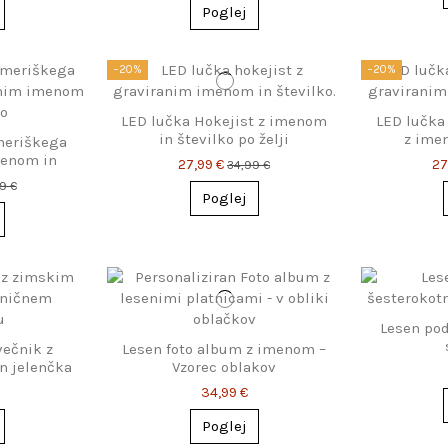
Poglej
−20%
−20%
LED lučka Hokejist z imenom
LED lučka
in številko po želji
z imen
meriškega
menom in
27,99 €
27
34,99 €
9 €
Poglej
Lesen pod
večnik z
Lesen foto album z imenom –
n jelenčka
Vzorec oblakov
34,99 €
Poglej