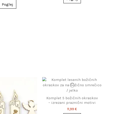
Poglej
Komplet 5 božičnih okraskov
– izrezani praznični motivi
11,99 €