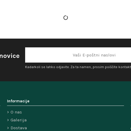
 novice
Kadarkoli se lahko odjavite. Za ta namen, prosim poiščite kontakt
Informacije
O nas
Galerija
Dostava