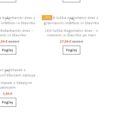
−20%
 Košarkarski dres –
LED lučka Nogometni dres – z
om in številko
imenom in številko po meri
,99 €
27,99 €
34,99 €
34,99 €
Poglej
Poglej
stavek s čebeljim
satovjem
3,99 €
Poglej