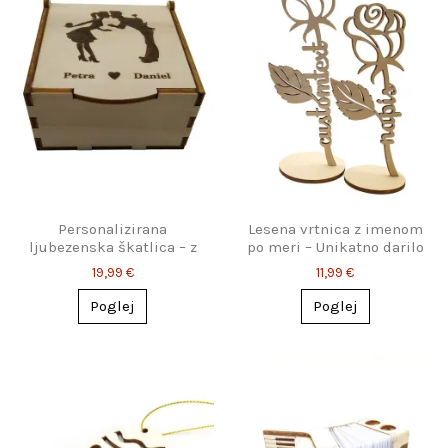
Personalizirana
Lesena vrtnica z imenom
ljubezenska škatlica – z
po meri – Unikatno darilo
gravuro dveh imen
19,99 €
11,99 €
Poglej
Poglej