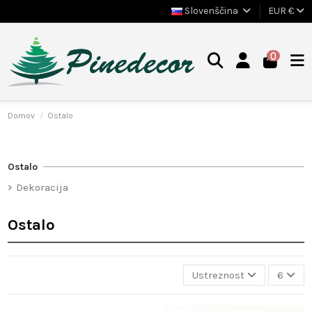
Slovenščina
EUR €
0
Domov
Ostalo
Ostalo
Dekoracija
Ostalo
Ustreznost
6