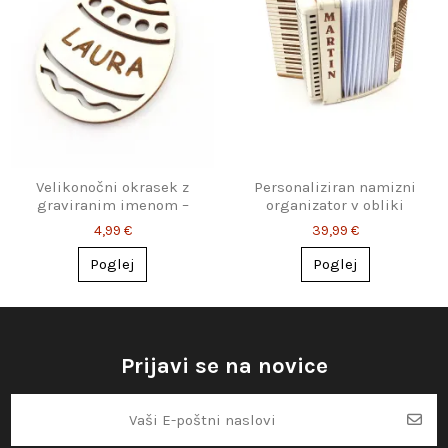
Velikonočni okrasek z
Personaliziran namizni
graviranim imenom –
organizator v obliki
leseno jajce
klavirske harmonike –
4,99 €
39,99 €
leseno stojalo z gravuro
Poglej
Poglej
Prijavi se na novice