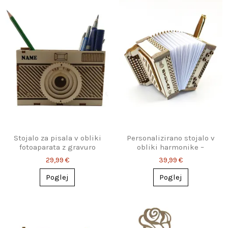
Stojalo za pisala v obliki
Personalizirano stojalo v
fotoaparata z gravuro
obliki harmonike –
imena
popolno darilo za
29,99 €
39,99 €
harmonikarja
Poglej
Poglej