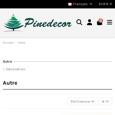
Français
EUR €
0
Accueil
Autre
Autre
Décoration
Autre
Pertinence
6