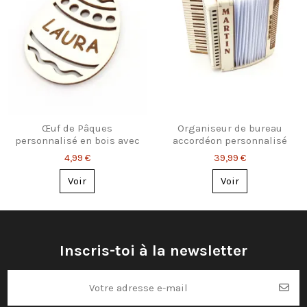
Œuf de Pâques
Organiseur de bureau
personnalisé en bois avec
accordéon personnalisé
prénom – Déco ou
en bois – Porte-stylos et
4,99 €
39,99 €
étiquette cadeau
notes gravé
Voir
Voir
Inscris-toi à la newsletter