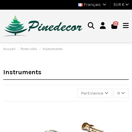
Français
EUR €
0
Accueil
Porte-clés
Instruments
Instruments
Pertinence
9