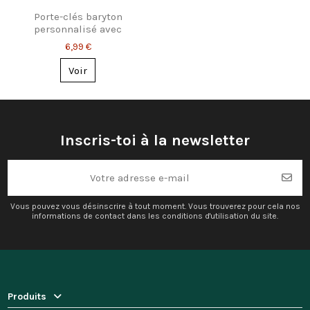
Porte-clés baryton
personnalisé avec
prénom – Cadeau
6,99 €
musicien
Voir
Inscris-toi à la newsletter
Vous pouvez vous désinscrire à tout moment. Vous trouverez pour cela nos
informations de contact dans les conditions d'utilisation du site.
Produits