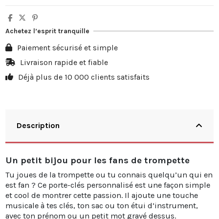
Quantité
Remise sur prix unitaire
Vous économisez
5
10%
3,50 €
Achetez l’esprit tranquille
10
20%
13,98 €
Paiement sécurisé et simple
20
25%
34,95 €
Livraison rapide et fiable
Déjà plus de 10 000 clients satisfaits
30
30%
62,91 €
Description
Un petit bijou pour les fans de trompette
Tu joues de la trompette ou tu connais quelqu’un qui en
est fan ? Ce porte-clés personnalisé est une façon simple
et cool de montrer cette passion. Il ajoute une touche
musicale à tes clés, ton sac ou ton étui d’instrument,
avec ton prénom ou un petit mot gravé dessus.