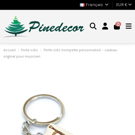
Français
EUR €
0
Accueil
Porte-clés
Porte-clés trompette personnalisé – cadeau
original pour musicien