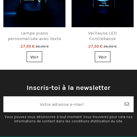
Lampe piano
Veilleuse LED
personnalisée avec texte
Contrebasse
découpé – Cadeau
personnalisée – Prénom
27,99 €
27,99 €
34,99 €
34,99 €
musicien
& petit message
Voir
Voir
Inscris-toi à la newsletter
Vous pouvez vous désinscrire à tout moment. Vous trouverez pour cela nos
informations de contact dans les conditions d'utilisation du site.