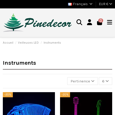
Français
EUR €
0
Accueil
Veilleuses LED
Instruments
Instruments
Pertinence
6
-20%
-20%