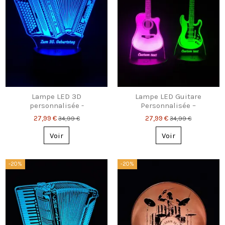
Lampe LED 3D
Lampe LED Guitare
personnalisée -
Personnalisée –
Accordéon - Cadeau pour
Acoustique ou Électrique
27,99 €
27,99 €
34,99 €
34,99 €
les joueurs d'accordéon
Voir
Voir
-20%
-20%