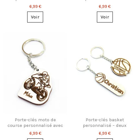
prénom gravé
prénom – 2 styles au
6,99 €
6,99 €
choix
Voir
Voir
Porte-clés moto de
Porte-clés basket
course personnalisé avec
personnalisé – deux
prénom
modèles au choix
6,99 €
6,99 €