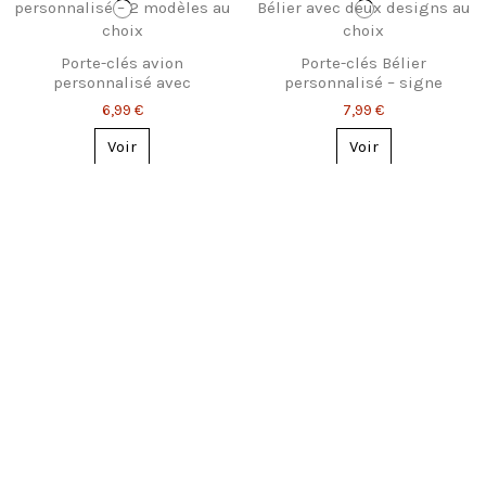
Porte-clés avion
Porte-clés Bélier
personnalisé avec
personnalisé – signe
prénom – 2 styles
astro ou constellation
6,99 €
7,99 €
Voir
Voir
Porte-clés Taureau
personnalisé –
Porte-clés globe
constellation ou signe
personnalisé avec texte
7,99 €
astro
gravé
6,99 €
Voir
Voir