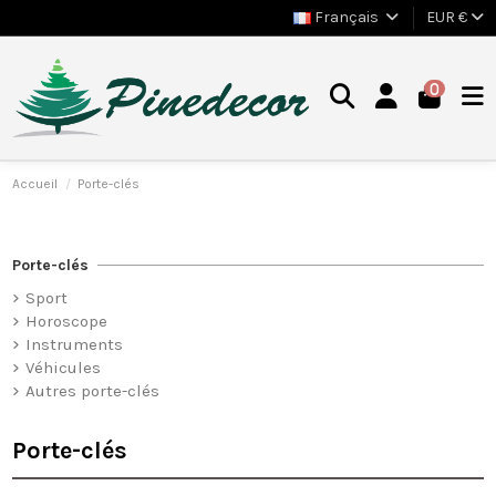
Français
EUR €
0
Accueil
Porte-clés
Porte-clés
Sport
Horoscope
Instruments
Véhicules
Autres porte-clés
Porte-clés