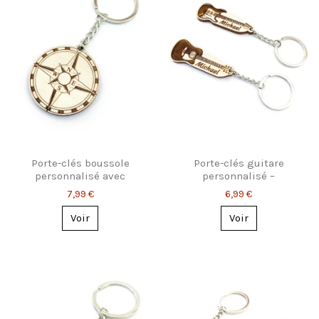
Porte-clés boussole
Porte-clés guitare
personnalisé avec
personnalisé –
gravure - Cadeau pour les
acoustique ou électrique
7,99 €
6,99 €
voyageurs
Voir
Voir