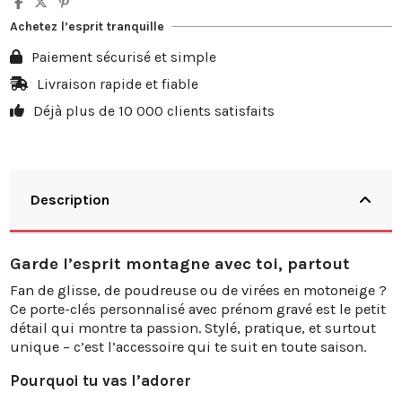
5
10%
3,50 €
Achetez l’esprit tranquille
10
20%
13,98 €
Paiement sécurisé et simple
20
25%
34,95 €
Livraison rapide et fiable
Déjà plus de 10 000 clients satisfaits
30
30%
62,91 €
Description
Garde l’esprit montagne avec toi, partout
Fan de glisse, de poudreuse ou de virées en motoneige ?
Ce porte-clés personnalisé avec prénom gravé est le petit
détail qui montre ta passion. Stylé, pratique, et surtout
unique – c’est l’accessoire qui te suit en toute saison.
Pourquoi tu vas l’adorer