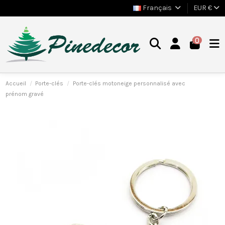
Français
EUR €
0
Accueil
Porte-clés
Porte-clés motoneige personnalisé avec
prénom gravé