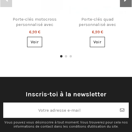
Porte-clés motocross
Porte-clés quad
personnalisé avec
personnalisé avec
prénom gravé
prénom – 2 styles au
6,99 €
6,99 €
choix
Voir
Voir
Inscris-toi à la newsletter
Vous pouvez vous désinscrire à tout moment. Vous trouverez pour cela nos
informations de contact dans les conditions d'utilisation du site.