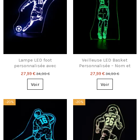
Lampe LED foot
Veilleuse LED Basket
personnalisée avec
Personnalisée – Nom et
prénom et numéro
Numéro Gravés
27,99 €
27,99 €
34,99 €
34,99 €
Voir
Voir
-20%
-20%