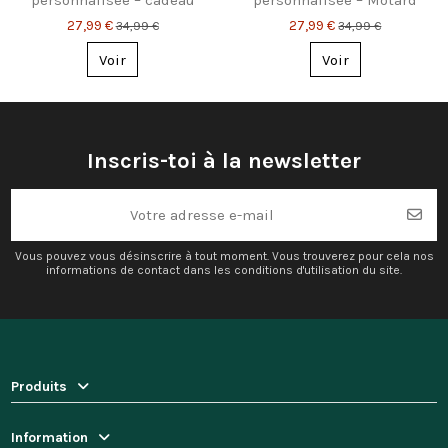
personnalisée – cadeau
personnalisée – Motard
pour passionnés de vélo
ou Motocross au choix
27,99 €
27,99 €
34,99 €
34,99 €
Voir
Voir
Inscris-toi à la newsletter
Vous pouvez vous désinscrire à tout moment. Vous trouverez pour cela nos
informations de contact dans les conditions d'utilisation du site.
Produits
Information