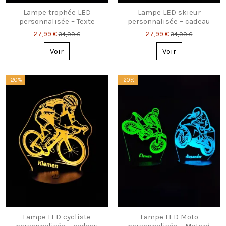
Lampe trophée LED
Lampe LED skieur
personnalisée – Texte
personnalisée – cadeau
gravé unique
unique pour fan de ski
27,99 €
27,99 €
34,99 €
34,99 €
Voir
Voir
-20%
-20%
Lampe LED cycliste
Lampe LED Moto