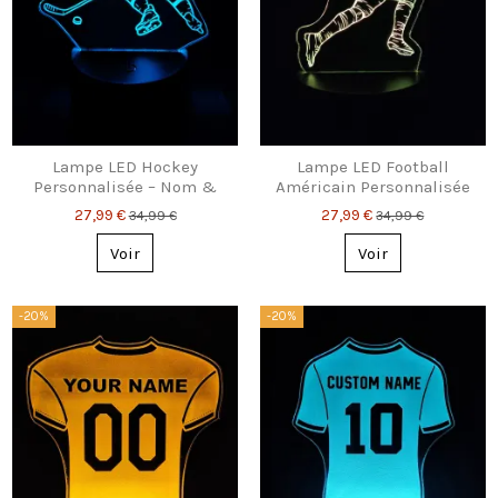
Lampe LED Hockey
Lampe LED Football
Personnalisée – Nom &
Américain Personnalisée
Numéro Gravés
– Nom & Numéro
27,99 €
27,99 €
34,99 €
34,99 €
Voir
Voir
-20%
-20%