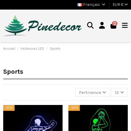
Français
EUR €
0
Accueil
Veilleuses LED
Sports
Sports
Pertinence
12
-20%
-20%