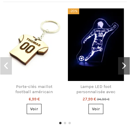
-20%
Porte-clés maillot
Lampe LED foot
football américain
personnalisée avec
personnalisé
prénom et numéro
6,99 €
27,99 €
34,99 €
Voir
Voir