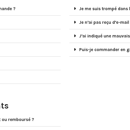
mmande ?
Je me suis trompé dans l
Je n’ai pas reçu d’e-ma
J’ai indiqué une mauvais
Puis-je commander en gr
ts
t ou remboursé ?