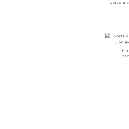
personnal
ou c
Por
per
constell