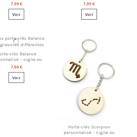
constellation
constellation
7,99 €
7,99 €
Voir
Voir
orte-clés Balance
onnalisé – signe ou
constellation
7,99 €
Voir
Porte-clés Scorpion
personnalisé – signe ou