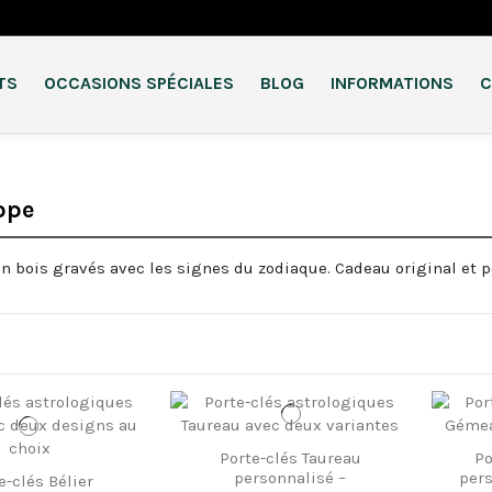
TS
OCCASIONS SPÉCIALES
BLOG
INFORMATIONS
C
ope
en bois gravés avec les signes du zodiaque. Cadeau original et 
Porte-clés Taureau
Po
personnalisé –
pers
e-clés Bélier