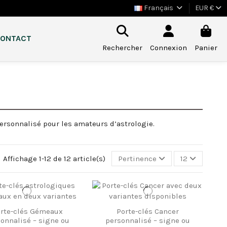
Français
EUR €
ONTACT
Rechercher
Connexion
Panier
personnalisé pour les amateurs d’astrologie.
Affichage 1-12 de 12 article(s)
Pertinence
12
rte-clés Gémeaux
Porte-clés Cancer
onnalisé – signe ou
personnalisé – signe ou