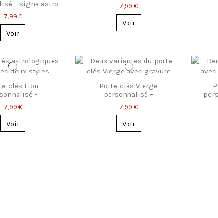
constellation ou signe
isé – signe astro
7,99 €
astro
onstellation
7,99 €
Voir
Voir
te-clés Lion
Porte-clés Vierge
P
sonnalisé –
personnalisé –
pers
ation ou symbole
constellation ou symbole
7,99 €
7,99 €
Voir
Voir