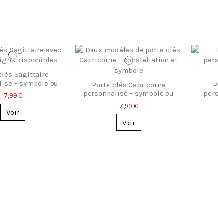
clés Sagittaire
lisé – symbole ou
Porte-clés Capricorne
P
nstellation
personnalisé – symbole ou
pers
7,99 €
constellation
7,99 €
Voir
Voir