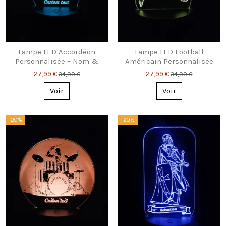
Lampe LED Accordéon
Lampe LED Football
Personnalisée – Nom &
Américain Personnalisée
Texte Gravés
– Nom & Numéro
27,99 €
27,99 €
34,99 €
34,99 €
Voir
Voir
-20%
-20%