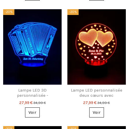
-20%
-20%
Lampe LED 3D
Lampe LED personnalisée
personnalisée -
deux cœurs avec
Accordéon - Cadeau pour
prénoms & date – cadeau
27,99 €
27,99 €
34,99 €
34,99 €
les joueurs d'accordéon
romantique
Voir
Voir
-20%
-20%