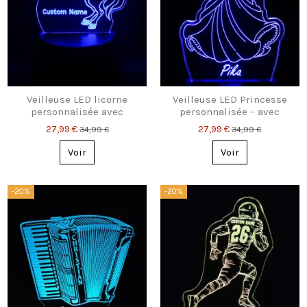
Veilleuse LED licorne
Veilleuse LED Princesse
personnalisée avec
personnalisée – avec
prénom – cadeau féerique
prénom gravé pour
27,99 €
27,99 €
34,99 €
34,99 €
pour enfants
chambre d’enfant
Voir
Voir
-20%
-20%