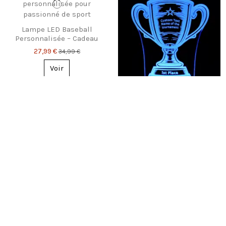
Lampe LED Baseball
Personnalisée – Cadeau
Joueur/Fan
27,99 €
34,99 €
Voir
Lampe trophée LED
personnalisée – Texte
gravé unique
27,99 €
34,99 €
Voir
-20%
-20%