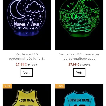
Veilleuse LED
Veilleuse LED dinosaure
personnalisée lune &
personnalisée avec
étoiles avec prénom –
prénom – Cadeau parfait
27,99 €
27,99 €
34,99 €
34,99 €
lampe pour enfants
pour enfants
Voir
Voir
-20%
-20%