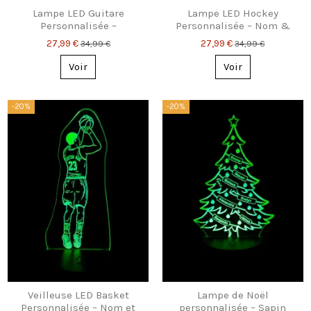
Lampe LED Guitare
Lampe LED Hockey
Personnalisée –
Personnalisée – Nom &
Acoustique ou Électrique
Numéro Gravés
27,99 €
27,99 €
34,99 €
34,99 €
Voir
Voir
-20%
-20%
Veilleuse LED Basket
Lampe de Noël
Personnalisée – Nom et
personnalisée – Sapin