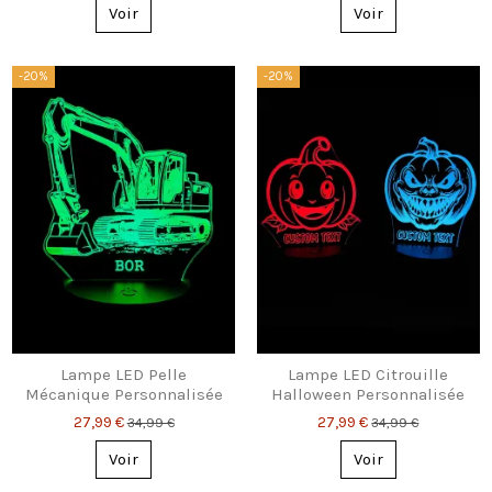
Voir
Voir
-20%
-20%
Lampe LED Pelle
Lampe LED Citrouille
Mécanique Personnalisée
Halloween Personnalisée
– Cadeau Unique
– 2 modèles
27,99 €
27,99 €
34,99 €
34,99 €
Voir
Voir