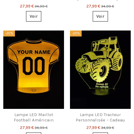
Numéro Gravés
lumineux avec prénoms
27,99 €
27,99 €
34,99 €
34,99 €
Voir
Voir
-20%
-20%
Lampe LED Maillot
Lampe LED Tracteur
Football Américain
Personnalisée – Cadeau
Personnalisée
Unique à Graver
27,99 €
27,99 €
34,99 €
34,99 €