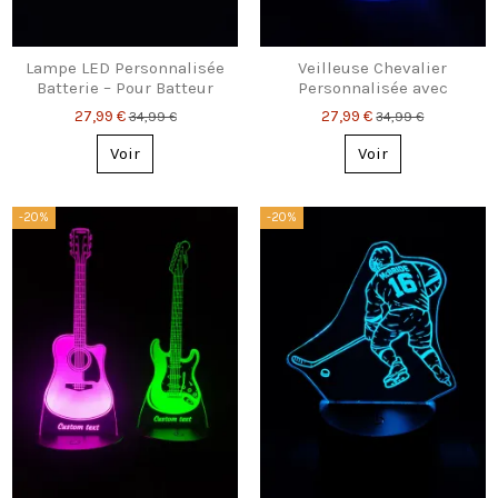
Lampe LED Personnalisée
Veilleuse Chevalier
Batterie – Pour Batteur
Personnalisée avec
avec Nom Gravé
Prénom Gravé – Lampe
27,99 €
27,99 €
34,99 €
34,99 €
LED Enfant
Voir
Voir
-20%
-20%