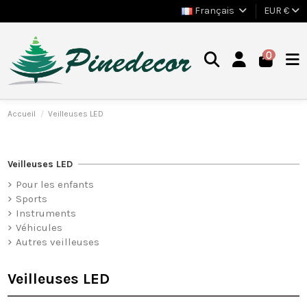
Français
EUR €
0
Accueil
Veilleuses LED
Veilleuses LED
Pour les enfants
Sports
Instruments
Véhicules
Autres veilleuses
Veilleuses LED