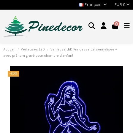
Français
EUR €
0
Accueil
Veilleuses LED
Veilleuse LED Princesse personnalisée –
avec prénom gravé pour chambre d’enfant
-20%