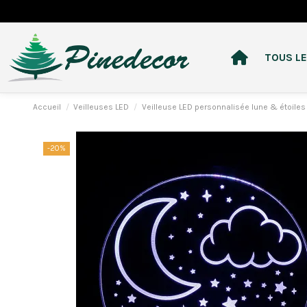
TOUS LE
Accueil
Veilleuses LED
Veilleuse LED personnalisée lune & étoile
-20%