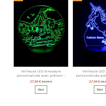
Veilleuse LED dinosaure
Veilleuse LED 
personnalisée avec prénom –
personnalisée av
Cadeau parfait pour enfants
cadeau féerique p
27,99 €
27,99 €
34,99 €
34,
Voir
Voir