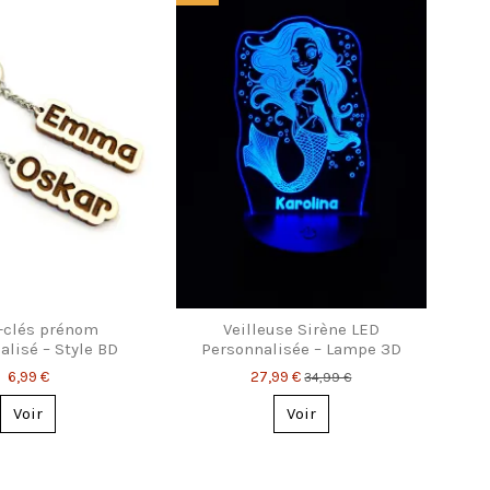
-clés prénom
Veilleuse Sirène LED
alisé – Style BD
Personnalisée – Lampe 3D
original
Enfant
6,99 €
27,99 €
34,99 €
Voir
Voir