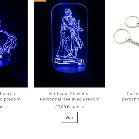
licorne
Veilleuse Chevalier
Porte
ec prénom –
Personnalisée avec Prénom
personn
our enfants
Gravé – Lampe LED Enfant
27,99 €
99 €
34,99 €
Voir