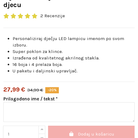
djecu
2 Recenzije
Personaliziraj dječju LED lampicu imenom po svom
izboru.
Super poklon za klince.
Izrađena od kvalitetnog akrilnog stakla.
16 boja i 4 prelaza boja.
U paketu i daljinski upravljač.
27,99 €
34,99 €
-20%
Prilagođeno ime / tekst *
Dodaj u košaricu