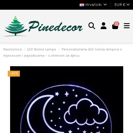
Hrvatski
EUR €
0
Naslovnica
LED Noćne Lampe
Personalizirana LED noćna lampica s
mjesecom i zvjezdicama – s imenom za djecu
−20%