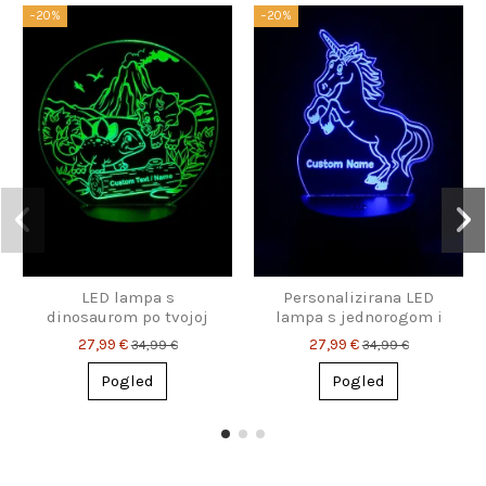
−20%
−20%
LED lampa s
Personalizirana LED
dinosaurom po tvojoj
lampa s jednorogom i
mjeri – s imenom koje
imenom – čaroban
27,99 €
27,99 €
34,99 €
34,99 €
poželiš
poklon za djecu
Pogled
Pogled