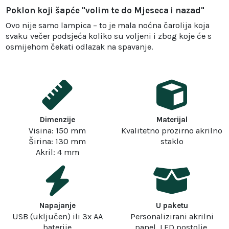
Poklon koji šapće "volim te do Mjeseca i nazad"
Ovo nije samo lampica – to je mala noćna čarolija koja
svaku večer podsjeća koliko su voljeni i zbog koje će s
osmijehom čekati odlazak na spavanje.
Dimenzije
Materijal
Visina: 150 mm
Kvalitetno prozirno akrilno
Širina: 130 mm
staklo
Akril: 4 mm
Napajanje
U paketu
USB (uključen) ili 3x AA
Personalizirani akrilni
baterije
panel, LED postolje,