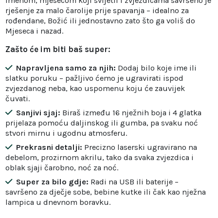
imenom, mjesecom koji svijetli i zvjezdicama savršeno je
rješenje za malo čarolije prije spavanja – idealno za
rođendane, Božić ili jednostavno zato što ga voliš do
Mjeseca i nazad.
Zašto će im biti baš super:
Napravljena samo za njih:
Dodaj bilo koje ime ili
slatku poruku – pažljivo ćemo je ugravirati ispod
zvjezdanog neba, kao uspomenu koju će zauvijek
čuvati.
Sanjivi sjaj:
Biraš između 16 nježnih boja i 4 glatka
prijelaza pomoću daljinskog ili gumba, pa svaku noć
stvori mirnu i ugodnu atmosferu.
Prekrasni detalji:
Precizno laserski ugravirano na
debelom, prozirnom akrilu, tako da svaka zvjezdica i
oblak sjaji čarobno, noć za noć.
Super za bilo gdje:
Radi na USB ili baterije –
savršeno za dječje sobe, bebine kutke ili čak kao nježna
lampica u dnevnom boravku.