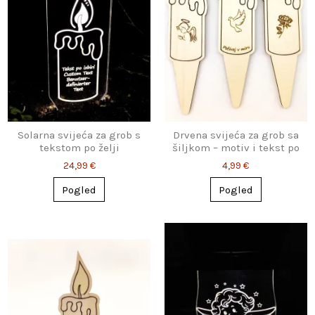
Solarna svijeća za grob s
Drvena svijeća za grob sa
tekstom po želji
šiljkom – motiv i tekst po
izboru
24,99 €
4,99 €
Pogled
Pogled