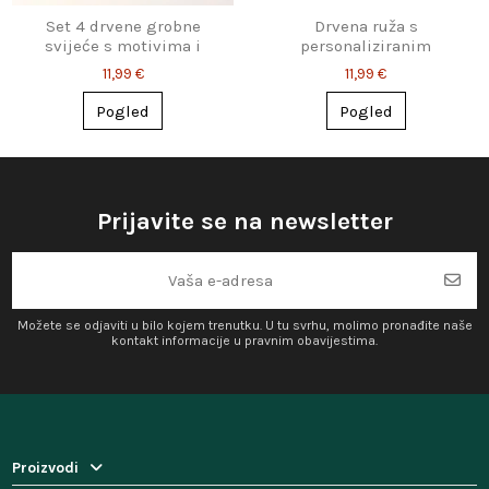
Set 4 drvene grobne
Drvena ruža s
svijeće s motivima i
personaliziranim
natpisom
natpisom
11,99 €
11,99 €
Pogled
Pogled
Prijavite se na newsletter
Možete se odjaviti u bilo kojem trenutku. U tu svrhu, molimo pronađite naše
kontakt informacije u pravnim obavijestima.
Proizvodi