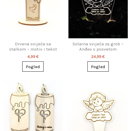
Drvena svijeća sa
Solarna svijeća za grob –
stalkom – motiv i tekst
Anđeo s posvetom
po želji
4,99 €
24,99 €
Pogled
Pogled