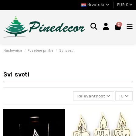
Hrvatski
EUR €
0
Naslovnica
Posebne prilike
Svi sveti
Svi sveti
Relevantnost
10