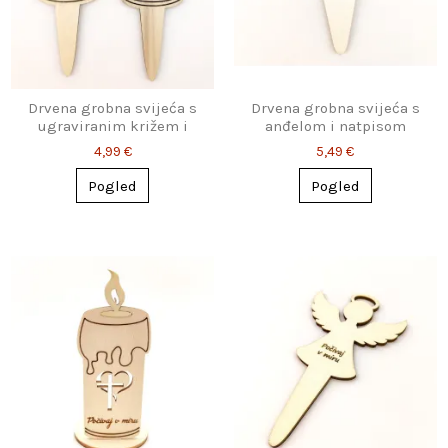
Drvena grobna svijeća s
Drvena grobna svijeća s
ugraviranim križem i
anđelom i natpisom
srcem
4,99 €
5,49 €
Pogled
Pogled