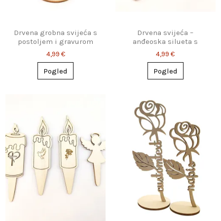
Drvena grobna svijeća s
Drvena svijeća –
postoljem i gravurom
anđeoska silueta s
natpisom po želji (šiljak
4,99 €
4,99 €
ili stalak)
Pogled
Pogled