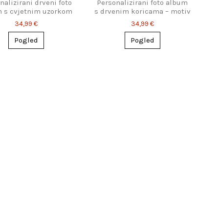
nalizirani drveni foto
Personalizirani foto album
 s cvjetnim uzorkom
s drvenim koricama – motiv
oblaka
34,99 €
34,99 €
Pogled
Pogled