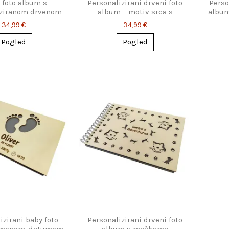
 foto album s
Personalizirani drveni foto
Perso
iziranom drvenom
album – motiv srca s
album
koricom
imenom
34,99 €
34,99 €
Pogled
Pogled
izirani baby foto
Personalizirani drveni foto
imenom, datumom
album s mačkama