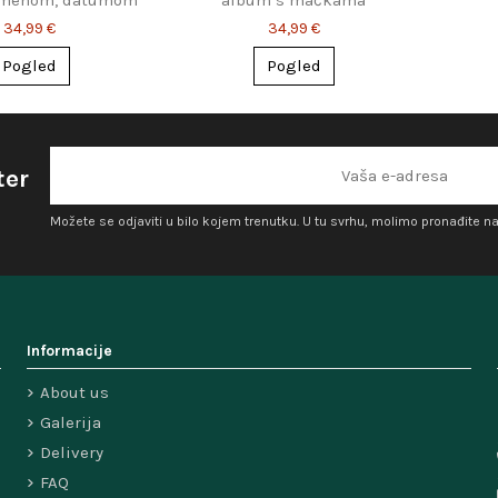
 stopalima
34,99 €
34,99 €
Pogled
Pogled
ter
Možete se odjaviti u bilo kojem trenutku. U tu svrhu, molimo pronađite n
Informacije
About us
Galerija
Delivery
FAQ