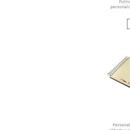
Putni
personal
Personal
album s 