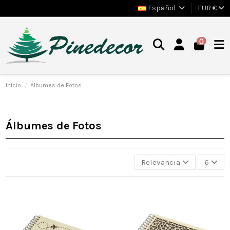
Español
EUR €
0
Inicio
Álbumes de Fotos
Álbumes de Fotos
Relevancia
6