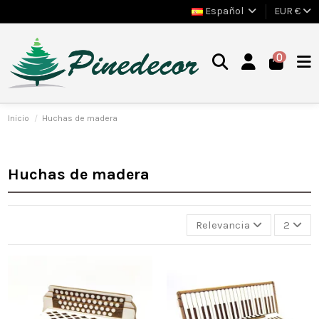
Español
EUR €
0
Inicio
Huchas de madera
Huchas de madera
Relevancia
2