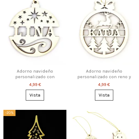
Adorno navideño
Adorno navideño
personalizado con
personalizado con reno y
nombre
nombre
4,99 €
4,99 €
Vista
Vista
-20%