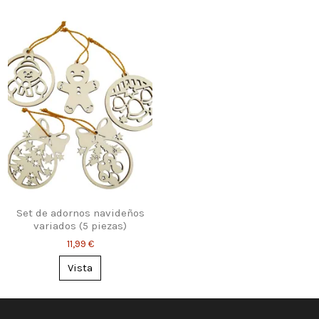
Set de adornos navideños
variados (5 piezas)
11,99 €
Vista