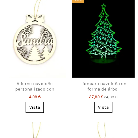
Adorno navideño
Lámpara navideña en
personalizado con
forma de árbol
nombre – copos y abetos
personalizada con
4,99 €
27,99 €
34,99 €
nombres
Vista
Vista