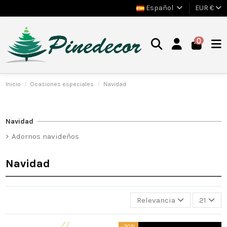
Español
EUR €
0
Inicio
Ocasiones especiales
Navidad
Navidad
Adornos navideños
Navidad
Relevancia
21
-20%