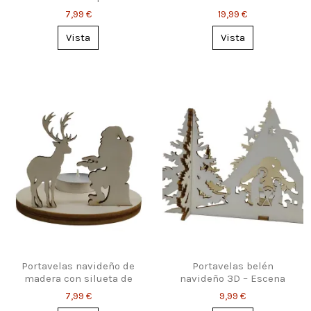
bolas
7,99 €
19,99 €
Vista
Vista
Portavelas navideño de
Portavelas belén
madera con silueta de
navideño 3D – Escena
Papá Noel y reno
cálida de Navidad
7,99 €
9,99 €