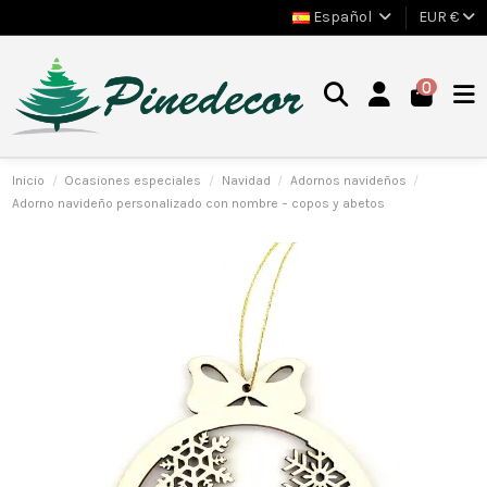
Español
EUR €
0
Inicio
Ocasiones especiales
Navidad
Adornos navideños
Adorno navideño personalizado con nombre – copos y abetos