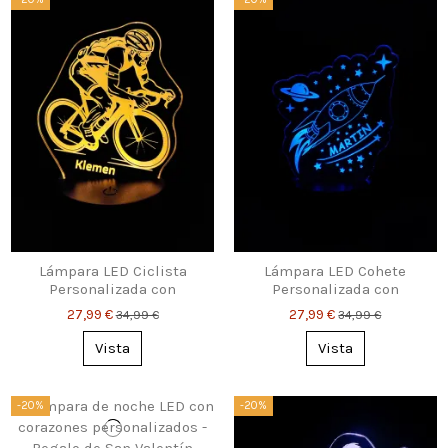
Lámpara LED Ciclista
Lámpara LED Cohete
Personalizada con
Personalizada con
Nombre
Nombre – Luz Nocturna
27,99 €
27,99 €
34,99 €
34,99 €
para Peques & Soñadores
Vista
Vista
-20%
-20%