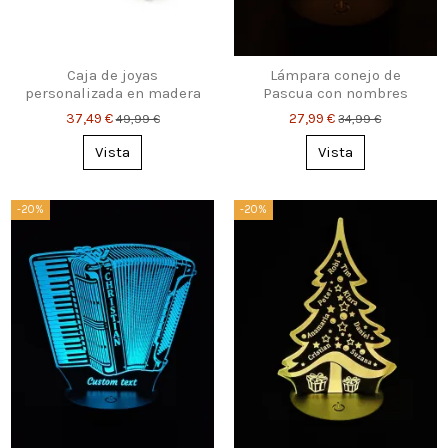
Caja de joyas
Lámpara conejo de
personalizada en madera
Pascua con nombres
de nogal – regalo con
personalizados
37,49 €
27,99 €
49,99 €
34,99 €
grabado para ella
Vista
Vista
-20%
-20%