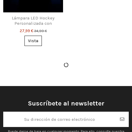
Lámpara LED Hockey
Personalizada con
Nombre y Número –
27,99 €
34,99 €
Regalo Único
Vista
Suscríbete al newsletter
Puede darse de baja en cualquier momento. Para ello, consulte nuestra