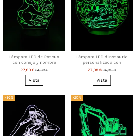
Lámpara LED de Pascua
Lámpara LED dinosaurio
con conejo y nombre
personalizada con
personalizado
nombre – El regalo ideal
27,99 €
27,99 €
34,99 €
34,99 €
para niños
Vista
Vista
-20%
-20%