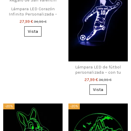
Lámpara LED Corazón
Infinito Personalizada –
Nombres & Fecha
27,99 €
34,99 €
Vista
Lámpara LED de fútbol
personalizada – con tu
nombre y número
27,99 €
34,99 €
Vista
-20%
-20%