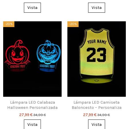
Épico para Niños
Vista
Vista
-20%
-20%
Lámpara LED Calabaza
Lámpara LED Camiseta
Halloween Personalizada
Baloncesto – Personaliza
(2 Diseños)
Nombre y Número
27,99 €
27,99 €
34,99 €
34,99 €
Vista
Vista