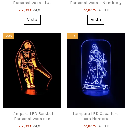
Personalizada - Luz
Personalizada – Nombre y
Infantil Espacial
Número
27,99 €
27,99 €
34,99 €
34,99 €
Vista
Vista
-20%
-20%
Lámpara LED Béisbol
Lámpara LED Caballero
Personalizada con
con Nombre
Nombre y Número
Personalizado – Regalo
27,99 €
27,99 €
34,99 €
34,99 €