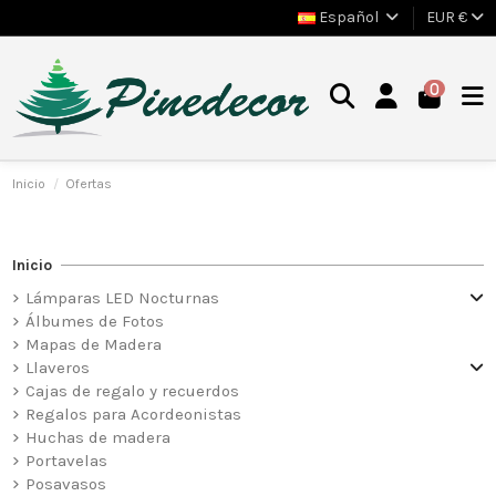
Español
EUR €
0
Inicio
Ofertas
Inicio
Lámparas LED Nocturnas
Álbumes de Fotos
Mapas de Madera
Llaveros
Cajas de regalo y recuerdos
Regalos para Acordeonistas
Huchas de madera
Portavelas
Posavasos