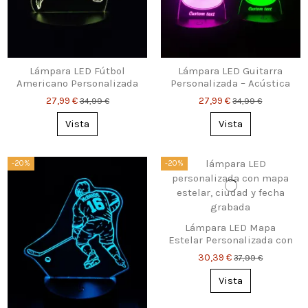
Lámpara LED Fútbol
Lámpara LED Guitarra
Americano Personalizada
Personalizada – Acústica
– Nombre y Número
o Eléctrica
27,99 €
27,99 €
34,99 €
34,99 €
Vista
Vista
-20%
-20%
Lámpara LED Mapa
Estelar Personalizada con
Fecha y Lugar
30,39 €
37,99 €
Vista