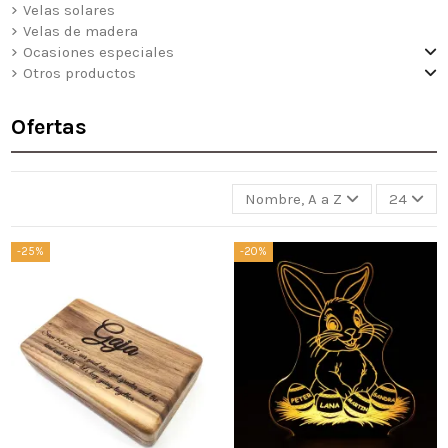
Velas solares
Velas de madera
Ocasiones especiales
Otros productos
Ofertas
Nombre, A a Z
24
-25%
-20%