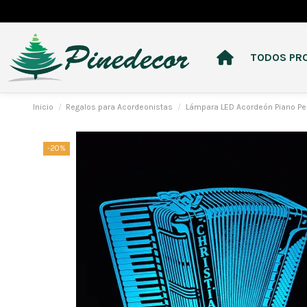
TODOS PR
Inicio
Regalos para Acordeonistas
Lámpara LED Acordeón Piano Pe
-20%