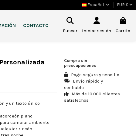
Español
EUR €
MACIÓN
CONTACTO
Buscar
Iniciar sesión
Carrito
Compra sin
Personalizada
preocupaciones
Pago seguro y sencillo
Envío rápido y
confiable
Más de 10.000 clientes
satisfechos
ón y un texto único
 acordeón piano
o para cambiar ambiente
cualquier rincón
 tras noche