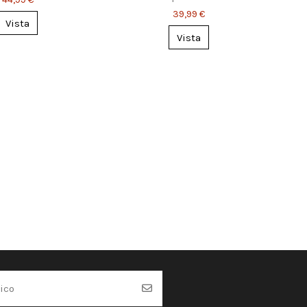
madera – Portalápices y
39,99 €
porta-notas
Vista
Vista