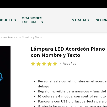
OCASIONES
ODUCTOS
ENTRADAS
INFOR
ESPECIALES
rsonalizada con Nombre y Texto
Lámpara LED Acordeón Piano 
con Nombre y Texto
4 Reseñas
Personalízala con el nombre en el acorde
debajo
Regalo increíble para músicos y fans del
16 colores y 4 modos, con control remot
Funciona con USB o pilas, perfecta para 
Grabado láser preciso que destaca noche