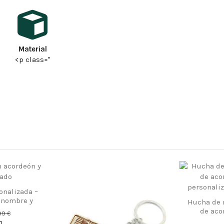
Material
<p class="
onalizada –
 nombre y
Hucha de 
de aco
99 €
personali