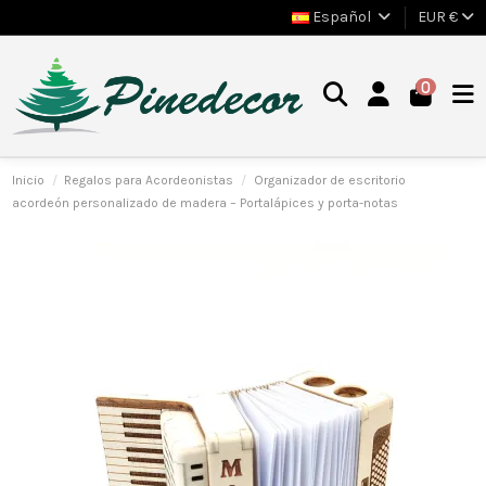
Español
EUR €
0
Inicio
Regalos para Acordeonistas
Organizador de escritorio
acordeón personalizado de madera – Portalápices y porta-notas