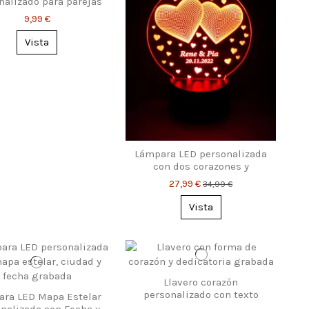
nalizado para parejas
9,99 €
Vista
Lámpara LED personalizada
con dos corazones y
nombres – regalo
27,99 €
34,99 €
romántico
Vista
Llavero corazón
personalizado con texto
ra LED Mapa Estelar
grabado
nalizada con Fecha y