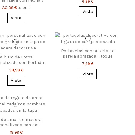
6,99 €
Lugar
30,39 €
37,99 €
Vista
Vista
Portavelas con silueta de
pareja abrazada – toque
Álbum de Fotos
romántico
nalizado con Portada
7,99 €
e Madera Calada
34,99 €
Vista
Vista
 de amor de madera
sonalizada con dos
es grabados – regalo
19,99 €