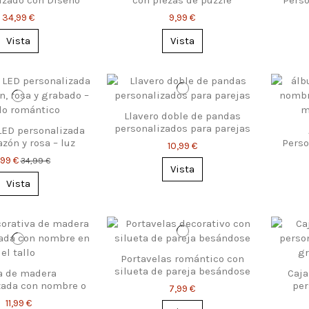
 Corazones
34,99 €
9,99 €
Vista
Vista
Llavero doble de pandas
personalizados para parejas
ED personalizada
zón y rosa – luz
Perso
10,99 €
a para el amor
d
,99 €
34,99 €
Vista
Vista
Portavelas romántico con
silueta de pareja besándose
a de madera
Caja
zada con nombre o
per
7,99 €
 – regalo eterno
nombr
11,99 €