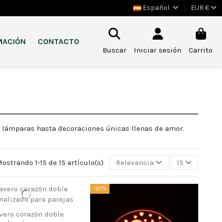
Español
EUR €
MACIÓN
CONTACTO
Buscar
Iniciar sesión
Carrito
e lámparas hasta decoraciones únicas llenas de amor.
ostrando 1-15 de 15 artículo(s)
Relevancia
15
-20%
vero corazón doble