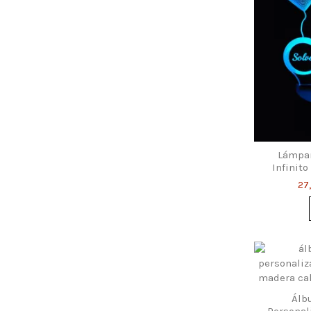
Lámpar
Infinito
Nomb
27
Álb
Personal