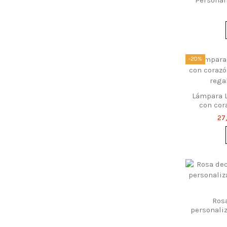
de
-20%
Lámpara L
con cora
grabad
27
Ros
personali
palabra