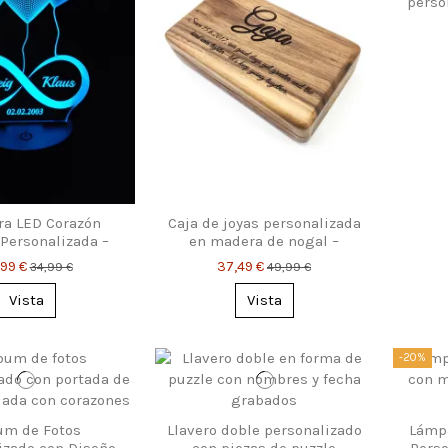
perso
a LED Corazón
Caja de joyas personalizada
 Personalizada –
en madera de nogal –
res & Fecha
regalo con grabado para
,99 €
37,49 €
34,99 €
49,99 €
ella
Vista
Vista
-20%
um de Fotos
Llavero doble personalizado
Lámpa
izado con Diseño
con piezas de puzzle
Perso