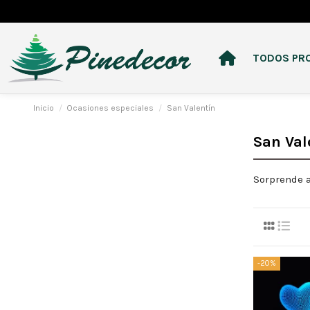
TODOS PR
Inicio
Ocasiones especiales
San Valentín
San Val
Sorprende a
-20%