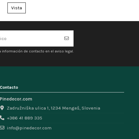
para San...
Vista
 información de contacto en el aviso legal.
Contacto
Pinedecor.com
Zadružniška ulica 1, 1234 Mengeš, Slovenia
+386 41 889 335
info@pinedecor.com