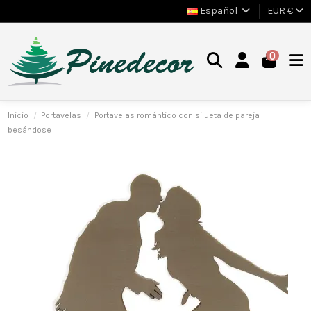
Español
EUR €
0
Inicio
Portavelas
Portavelas romántico con silueta de pareja
besándose