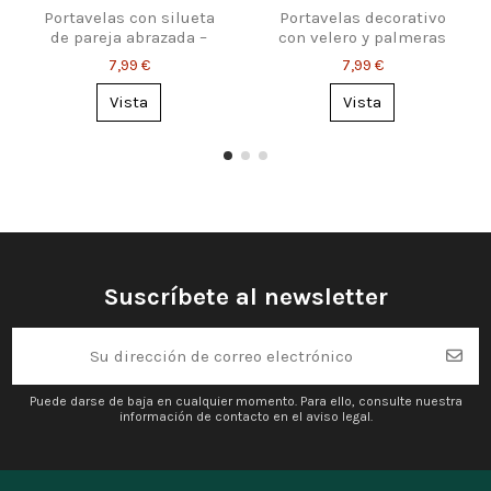
Portavelas con silueta
Portavelas decorativo
de pareja abrazada –
con velero y palmeras
toque romántico
tropicales
7,99 €
7,99 €
Vista
Vista
Suscríbete al newsletter
Puede darse de baja en cualquier momento. Para ello, consulte nuestra
información de contacto en el aviso legal.