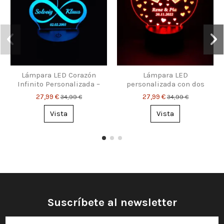
Lámpara LED Corazón
Lámpara LED
Infinito Personalizada –
personalizada con dos
Nombres & Fecha
corazones y nombres –
27,99 €
27,99 €
34,99 €
34,99 €
regalo romántico
Vista
Vista
Suscríbete al newsletter