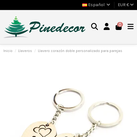
Español
EUR €
0
Inicio
Llaveros
Llavero corazón doble personalizado para parejas