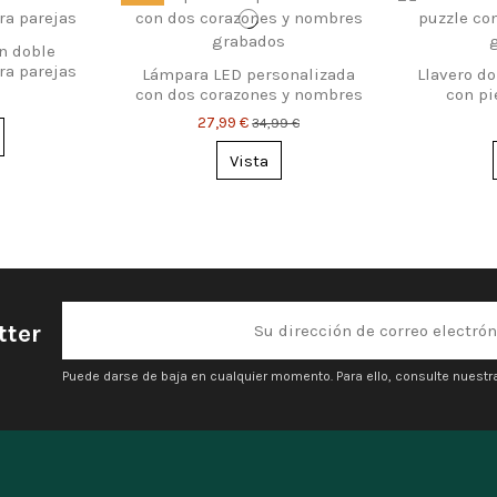
n doble
ra parejas
Lámpara LED personalizada
Llavero d
con dos corazones y nombres
con pi
– regalo romántico
27,99 €
34,99 €
Vista
tter
Puede darse de baja en cualquier momento. Para ello, consulte nuestra