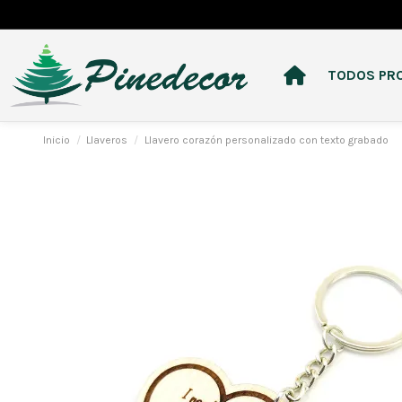
TODOS PR
Inicio
Llaveros
Llavero corazón personalizado con texto grabado