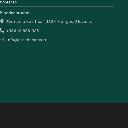
Contacto
Pinedecor.com
Zadružniška ulica 1, 1234 Mengeš, Slovenia
+386 41 889 335
info@pinedecor.com