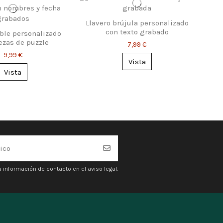
Llavero brújula personalizado
con texto grabado
oble personalizado
ezas de puzzle
7,99 €
9,99 €
Vista
Vista
 información de contacto en el aviso legal.