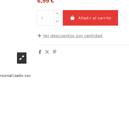
6,99 €
Añadir al carrito
Ver descuentos por cantidad
Cantidad
Descuento unitario
5
10%
10
20%
20
25%
30
30%