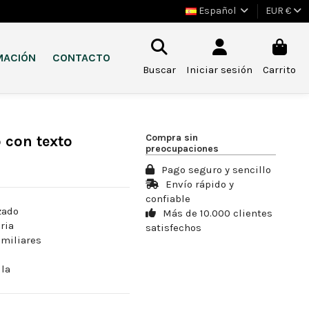
Español
EUR €
MACIÓN
CONTACTO
Buscar
Iniciar sesión
Carrito
Compra sin
 con texto
preocupaciones
Pago seguro y sencillo
Envío rápido y
confiable
zado
Más de 10.000 clientes
ria
satisfechos
amiliares
lla