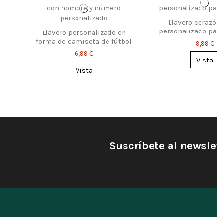
Llavero corazó
personalizado pa
Llavero personalizado en
forma de camiseta de fútbol
9,99 €
6,99 €
Vista
Vista
Suscríbete al newsle