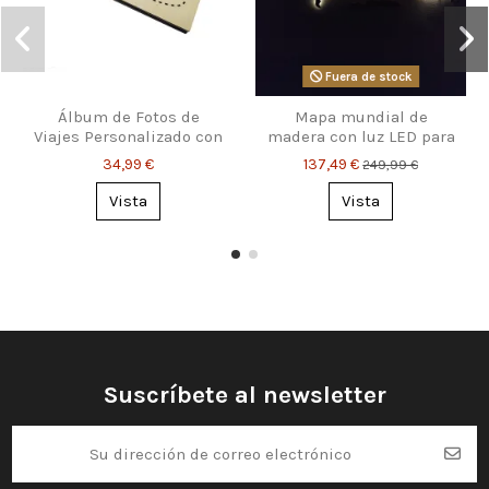
Fuera de stock
Álbum de Fotos de
Mapa mundial de
Viajes Personalizado con
madera con luz LED para
Portada Única
pared – decoración 3D
34,99 €
137,49 €
249,99 €
Vista
Vista
Suscríbete al newsletter