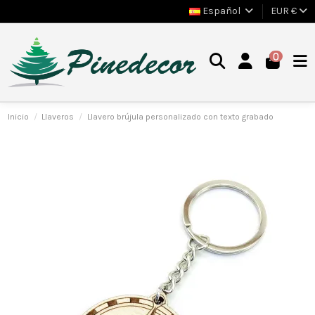
Español
EUR €
0
Inicio
Llaveros
Llavero brújula personalizado con texto grabado