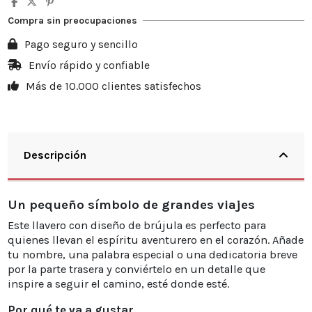
5
10%
4,00 €
Compra sin preocupaciones
10
20%
15,98 €
Pago seguro y sencillo
20
25%
39,95 €
Envío rápido y confiable
Más de 10.000 clientes satisfechos
30
30%
71,91 €
Descripción
Un pequeño símbolo de grandes viajes
Este llavero con diseño de brújula es perfecto para
quienes llevan el espíritu aventurero en el corazón. Añade
tu nombre, una palabra especial o una dedicatoria breve
por la parte trasera y conviértelo en un detalle que
inspire a seguir el camino, esté donde esté.
Por qué te va a gustar