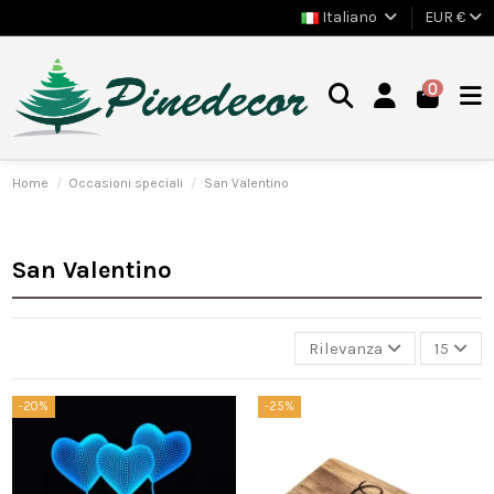
Italiano
EUR €
0
Home
Occasioni speciali
San Valentino
San Valentino
Rilevanza
15
-20%
-25%