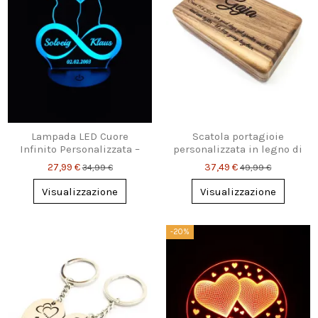
Lampada LED Cuore
Scatola portagioie
Infinito Personalizzata –
personalizzata in legno di
Nomi & Data
noce – con nome e dedica
27,99 €
37,49 €
34,99 €
49,99 €
incisi, regalo...
Visualizzazione
Visualizzazione
-20%