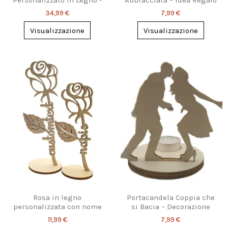
Personalizzato in Legno -
Abbracciata – Idea Regalo
Design Elegante
Romantica
34,99 €
7,99 €
Visualizzazione
Visualizzazione
Rosa in legno
Portacandela Coppia che
personalizzata con nome
si Bacia – Decorazione
inciso
Romantica
11,99 €
7,99 €