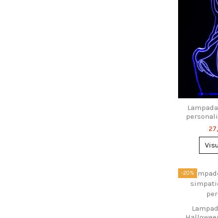
Lampada 
personal
inciso
27
Vis
-20%
Lampad
Halloween