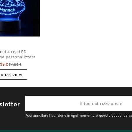
 notturna LED
sa personalizzata
ome per bambini
,99 €
34,99 €
ualizzazione
sletter
Puoi annullare l'iscrizione in ogni momento. A questo scopo, cerca l