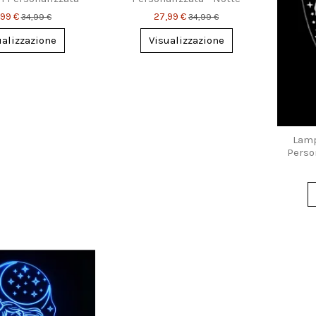
ca o Spaventosa
Magica per Bambini
,99 €
27,99 €
34,99 €
34,99 €
ualizzazione
Visualizzazione
Lamp
Person