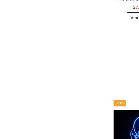
Simpati
27
Vis
-20%