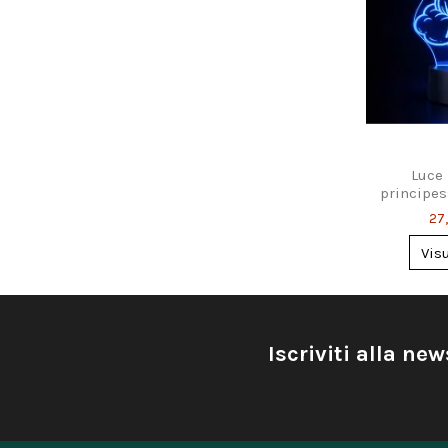
Luce
principes
– con n
27
Vis
Iscriviti alla new