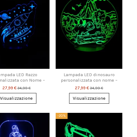
ampada LED Razzo
Lampada LED dinosauro
nalizzata con Nome –
personalizzata con nome –
Notturna da Sogno per
Idea regalo fantastica
27,99 €
27,99 €
34,99 €
34,99 €
imbi & Sognatori
Visualizzazione
Visualizzazione
-20%