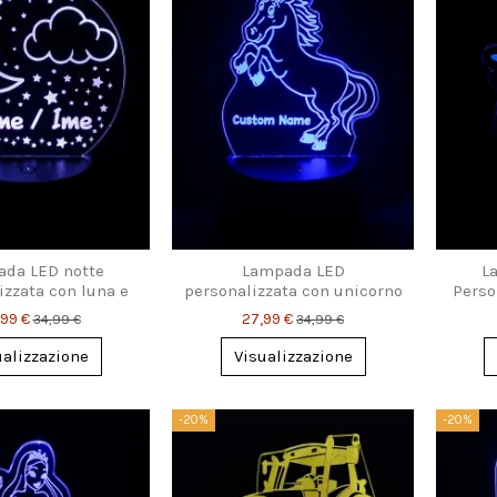
da LED notte
Lampada LED
L
izzata con luna e
personalizzata con unicorno
Perso
 – con nome per
e nome – regalo magico per
Luce 
,99 €
27,99 €
34,99 €
34,99 €
bambini
bambini
B
ualizzazione
Visualizzazione
-20%
-20%