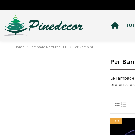
TUT
Home
Lampade Notturne LED
Per Bambini
Per Bam
Le lampade 
preferito e
-20%