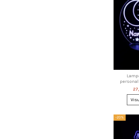
Lampa
personal
stelle
27
Vis
-20%