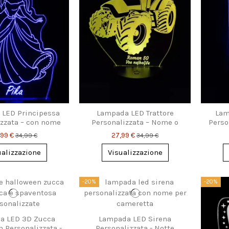
LED Principessa
Lampada LED Trattore
Lam
izzata – con nome
Personalizzata – Nome o
Perso
 per cameretta
Frase Incisa
Regal
,99 €
27,99 €
34,99 €
34,99 €
ualizzazione
Visualizzazione
-20%
-20%
a LED 3D Zucca
Lampada LED Sirena
 Personalizzata -
Personalizzata - Notte