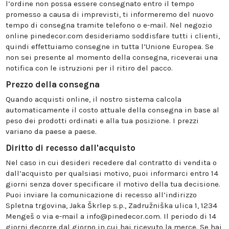
l’ordine non possa essere consegnato entro il tempo
promesso a causa di imprevisti, ti informeremo del nuovo
tempo di consegna tramite telefono o e-mail. Nel negozio
online pinedecor.com desideriamo soddisfare tutti i clienti,
quindi effettuiamo consegne in tutta l’Unione Europea. Se
non sei presente al momento della consegna, riceverai una
notifica con le istruzioni per il ritiro del pacco.
Prezzo della consegna
Quando acquisti online, il nostro sistema calcola
automaticamente il costo attuale della consegna in base al
peso dei prodotti ordinati e alla tua posizione. I prezzi
variano da paese a paese.
Diritto di recesso dall'acquisto
Nel caso in cui desideri recedere dal contratto di vendita o
dall’acquisto per qualsiasi motivo, puoi informarci entro 14
giorni senza dover specificare il motivo della tua decisione.
Puoi inviare la comunicazione di recesso all’indirizzo
Spletna trgovina, Jaka Škrlep s.p., Zadružniška ulica 1, 1234
Mengeš o via e-mail a info@pinedecor.com. Il periodo di 14
giorni decorre dal giorno in cui hai ricevuto la merce. Se hai