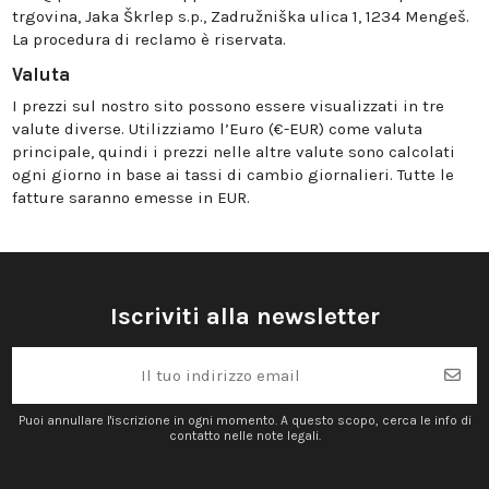
trgovina, Jaka Škrlep s.p., Zadružniška ulica 1, 1234 Mengeš.
La procedura di reclamo è riservata.
Valuta
I prezzi sul nostro sito possono essere visualizzati in tre
valute diverse. Utilizziamo l’Euro (€-EUR) come valuta
principale, quindi i prezzi nelle altre valute sono calcolati
ogni giorno in base ai tassi di cambio giornalieri. Tutte le
fatture saranno emesse in EUR.
Iscriviti alla newsletter
Puoi annullare l'iscrizione in ogni momento. A questo scopo, cerca le info di
contatto nelle note legali.