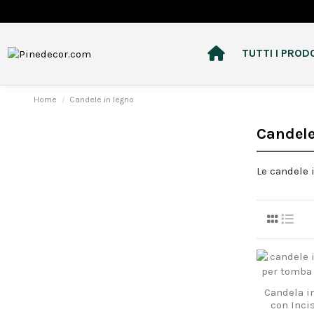
TUTTI I PROD
Home
Candele in legno
Candele
Le candele 
Candela i
con Inci