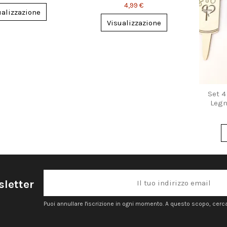
4,99 €
ualizzazione
Visualizzazione
Set 4
Legn
sletter
Puoi annullare l'iscrizione in ogni momento. A questo scopo, cerca l