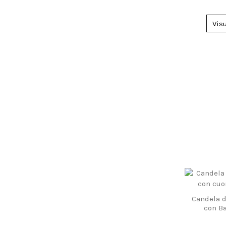
Vis
Candela d
con Ba
Per