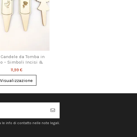
 Candele da Tomba in
o – Simboli Incisi &
Punta da Terra
11,99 €
Visualizzazione
e info di contatto nelle note legali.