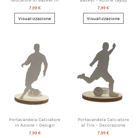
Giocatore di Basket in
Basket – Azione Layup
Palleggio
Dinamica
7,99 €
7,99 €
Visualizzazione
Visualizzazione
Portacandela Calciatore
Portacandela Calciatore
in Azione – Design
al Tiro – Decorazione
Sportivo Moderno
Sportiva Unica
7,99 €
7,99 €