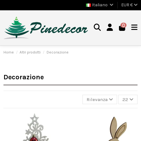
Italiano
EUR €
0
Home
Altri prodotti
Decorazione
Decorazione
Rilevanza
22