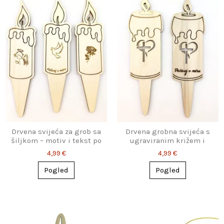
Drvena svijeća za grob sa
Drvena grobna svijeća s
šiljkom – motiv i tekst po
ugraviranim križem i
izboru
srcem
4,99 €
4,99 €
Pogled
Pogled