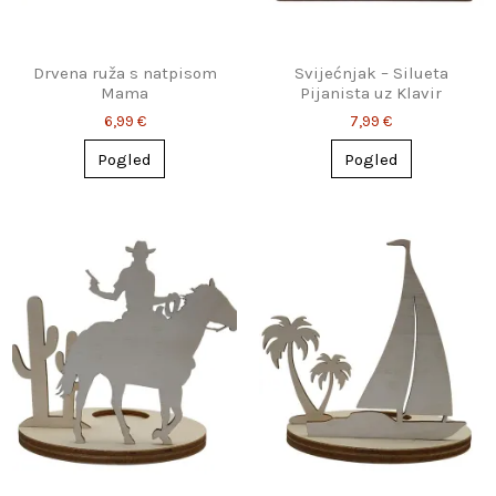
Drvena ruža s natpisom
Svijećnjak – Silueta
Mama
Pijanista uz Klavir
6,99 €
7,99 €
Pogled
Pogled