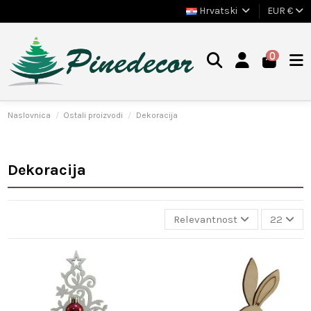
Hrvatski
EUR €
0
Naslovnica
Ostali proizvodi
Dekoracija
Dekoracija
Relevantnost
22