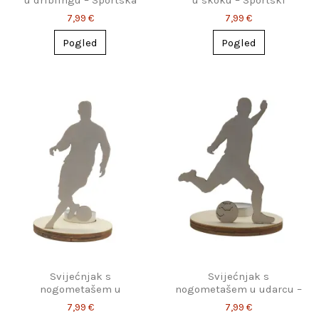
u driblingu – Sportska
u skoku – Sportski
atmosfera
ugođaj
7,99 €
7,99 €
Pogled
Pogled
Svijećnjak s
Svijećnjak s
nogometašem u
nogometašem u udarcu –
driblingu – Dekor za
Dekor za fanove
7,99 €
7,99 €
navijače