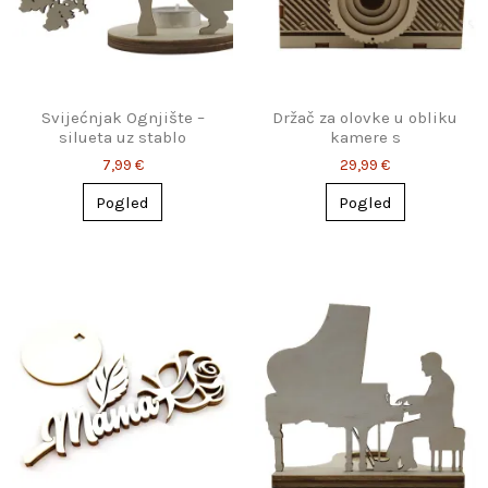
Svijećnjak Ognjište –
Držač za olovke u obliku
silueta uz stablo
kamere s
personalizacijom
7,99 €
29,99 €
Pogled
Pogled