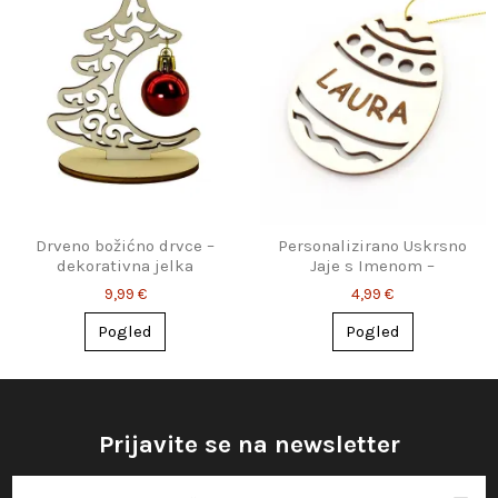
Drveno božićno drvce –
Personalizirano Uskrsno
dekorativna jelka
Jaje s Imenom –
Dekoracija ili Oznaka za
9,99 €
4,99 €
Poklon
Pogled
Pogled
Prijavite se na newsletter