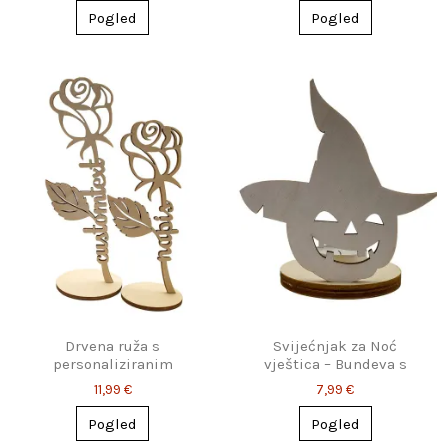
Pogled
Pogled
Drvena ruža s
Svijećnjak za Noć
personaliziranim
vještica – Bundeva s
natpisom
čarobnjačkim šeširom
11,99 €
7,99 €
Pogled
Pogled