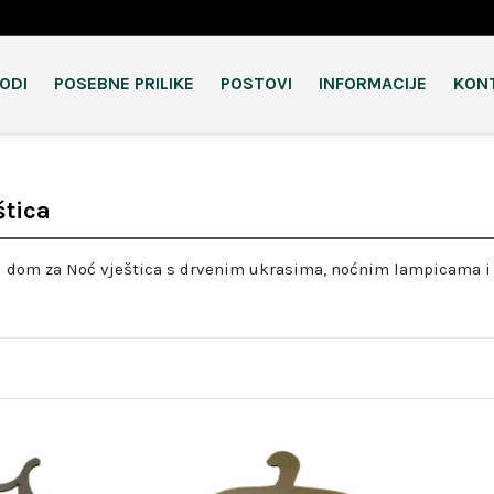
VODI
POSEBNE PRILIKE
POSTOVI
INFORMACIJE
KON
štica
j dom za Noć vještica s drvenim ukrasima, noćnim lampicama i 