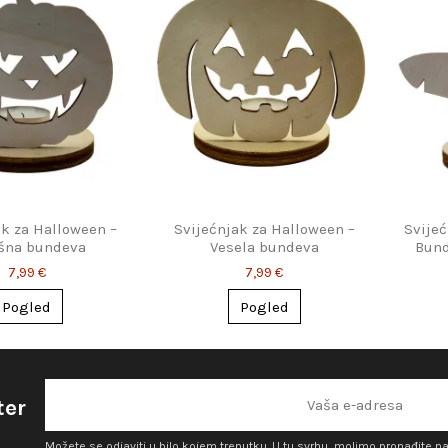
ak za Halloween –
Svijećnjak za Halloween –
Svijeć
šna bundeva
Vesela bundeva
Bund
7,99 €
7,99 €
Pogled
Pogled
ter
Možete se odjaviti u bilo kojem trenutku. U tu svrhu, molimo pronađite n