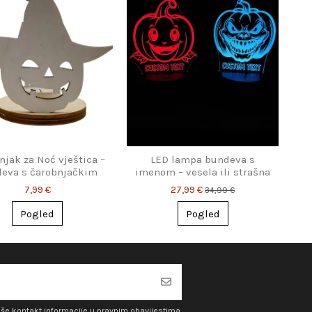
njak za Noć vještica –
LED lampa bundeva s
eva s čarobnjačkim
imenom – vesela ili strašna
šeširom
varijanta
7,99 €
27,99 €
34,99 €
Pogled
Pogled
aše kontakt informacije u pravnim obavijestima.