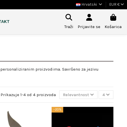
Hrvatski
EUR €
TAKT
Traži
Prijavite se
Košarica
personaliziranim proizvodima. Savršeno za jezivu
Prikazuje 1-4 od 4 proizvoda
Relevantnost
4
−20%