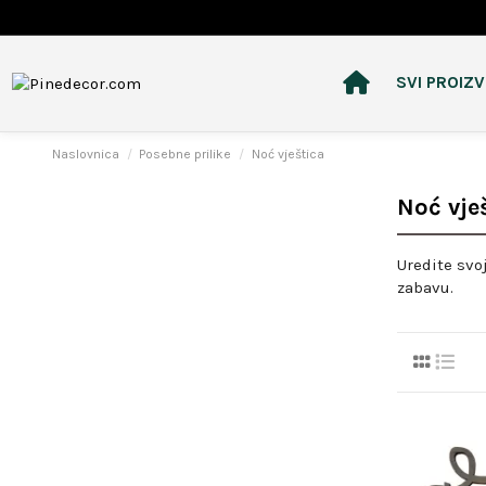
SVI PROIZ
Naslovnica
Posebne prilike
Noć vještica
Noć vje
Uredite svo
zabavu.