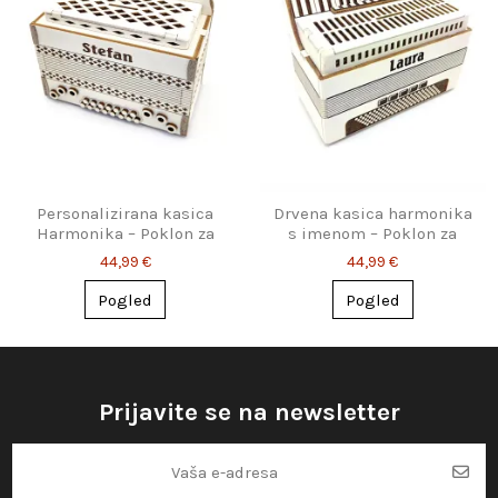
Personalizirana kasica
Drvena kasica harmonika
Harmonika – Poklon za
s imenom – Poklon za
glazbenike
ljubitelje harmonike
44,99 €
44,99 €
Pogled
Pogled
Prijavite se na newsletter