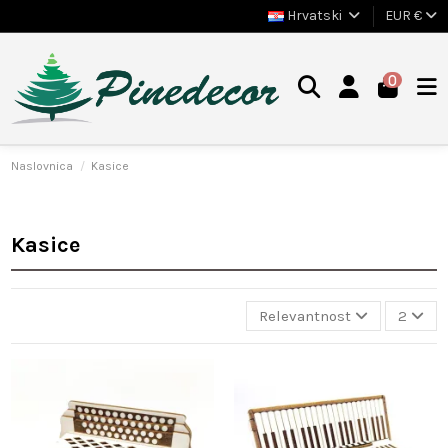
Hrvatski
EUR €
0
Naslovnica
Kasice
Kasice
Relevantnost
2