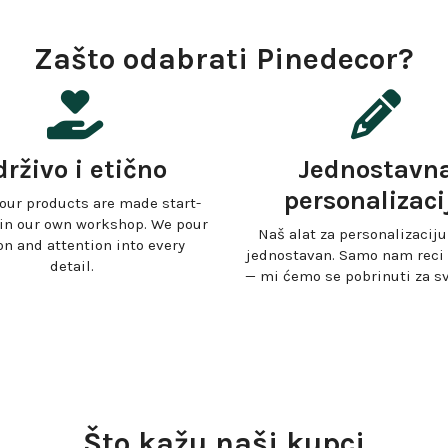
Zašto odabrati Pinedecor?
drživo i etično
Jednostavn
personalizaci
 our products are made start-
 in our own workshop. We pour
Naš alat za personalizaciju 
on and attention into every
jednostavan. Samo nam reci 
detail.
— mi ćemo se pobrinuti za sv
Što kažu naši kupci