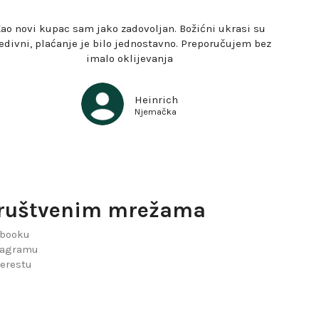
ao novi kupac sam jako zadovoljan. Božićni ukrasi su
edivni, plaćanje je bilo jednostavno. Preporučujem bez
imalo oklijevanja
Heinrich
Njemačka
društvenim mrežama
ebooku
tagramu
erestu