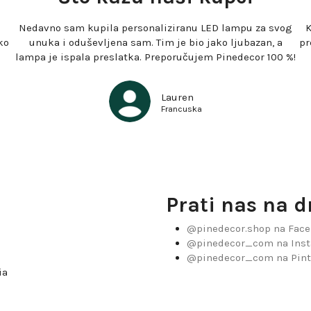
Nedavno sam kupila personaliziranu LED lampu za svog
K
ko
unuka i oduševljena sam. Tim je bio jako ljubazan, a
pr
lampa je ispala preslatka. Preporučujem Pinedecor 100 %!
Lauren
Francuska
Prati nas na 
@pinedecor.shop na Fac
@pinedecor_com na Ins
@pinedecor_com na Pint
ia