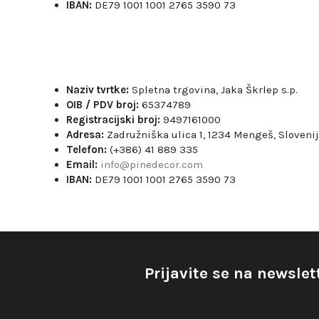
IBAN:
DE79 1001 1001 2765 3590 73
Naziv tvrtke:
Spletna trgovina, Jaka Škrlep s.p.
OIB / PDV broj:
65374789
Registracijski broj:
9497161000
Adresa:
Zadružniška ulica 1, 1234 Mengeš, Sloveni
Telefon:
(+386) 41 889 335
Email:
info@pinedecor.com
IBAN:
DE79 1001 1001 2765 3590 73
Prijavite se na newslet