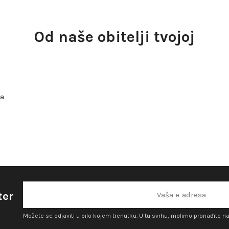
Od naše obitelji tvojoj
ja
ter
Možete se odjaviti u bilo kojem trenutku. U tu svrhu, molimo pronađite n