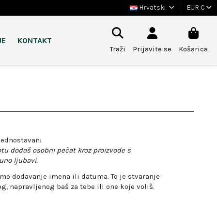
Hrvatski
EUR €
JE
KONTAKT
Traži
Prijavite se
Košarica
o jednostavan:
tu dodaš osobni pečat kroz proizvode s
uno ljubavi.
amo dodavanje imena ili datuma. To je stvaranje
, napravljenog baš za tebe ili one koje voliš.