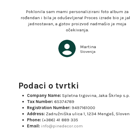
Poklonila sam mami personalizirani foto album za
rođendan i bila je oduševljena! Proces izrade bio je ja
jednostavan, a gotov proizvod nadmašio je moja
očekivanja.
Martina
Slovenija
Podaci o tvrtki
Company Name:
Spletna trgovina, Jaka Škrlep s.p.
Tax Number:
65374789
Registration Number:
9497161000
Address:
Zadružniška ulica 1, 1234 Mengeš, Sloven
Phone:
(+386) 41 889 335
Email:
info@pinedecor.com