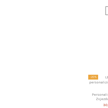
−20%
Personal
Zvjezda
pose
30