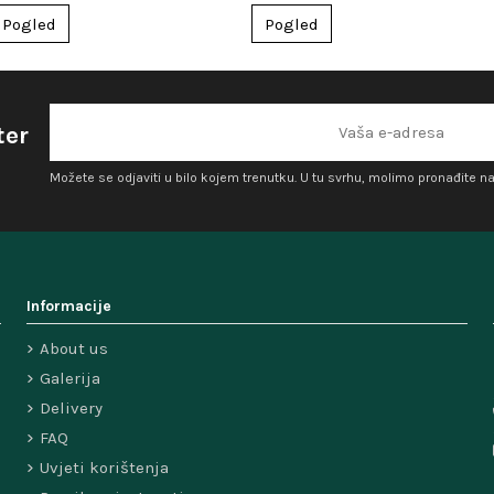
Pogled
Pogled
ter
Možete se odjaviti u bilo kojem trenutku. U tu svrhu, molimo pronađite n
Informacije
About us
Galerija
Delivery
FAQ
Uvjeti korištenja