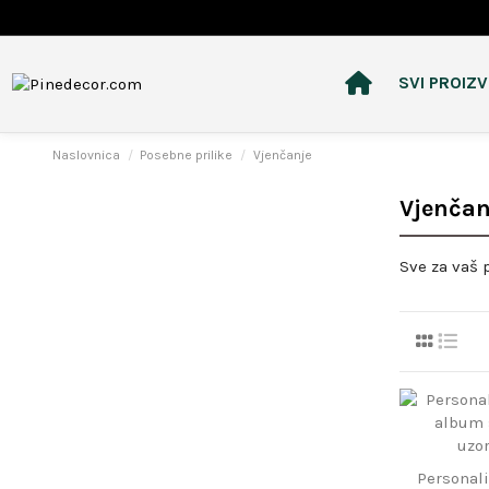
SVI PROIZ
Naslovnica
Posebne prilike
Vjenčanje
Vjenčan
Sve za vaš 
Personali