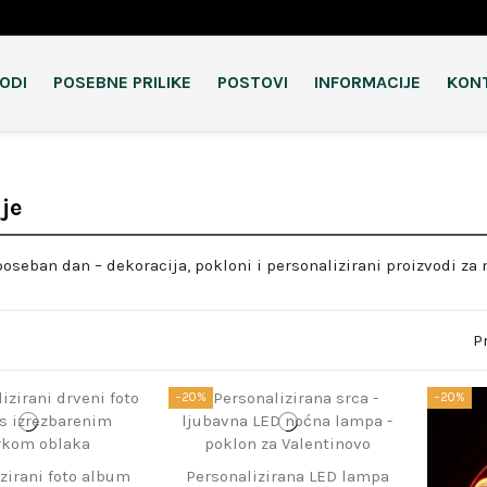
VODI
POSEBNE PRILIKE
POSTOVI
INFORMACIJE
KON
je
poseban dan – dekoracija, pokloni i personalizirani proizvodi za
P
−20%
−20%
zirani foto album
Personalizirana LED lampa