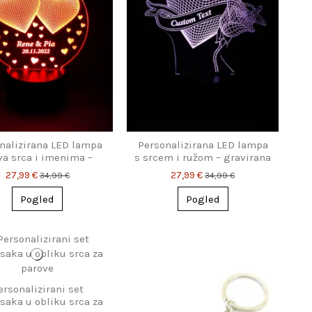
nalizirana LED lampa
Personalizirana LED lampa
va srca i imenima –
s srcem i ružom – gravirana
omantičan poklon
ljubavna svjetiljka
27,99 €
27,99 €
34,99 €
34,99 €
Pogled
Pogled
ersonalizirani set
esaka u obliku srca za