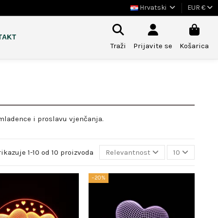
Hrvatski
EUR €
TAKT
Traži
Prijavite se
Košarica
 mladence i proslavu vjenčanja.
rikazuje 1-10 od 10 proizvoda
Relevantnost
10
−20%