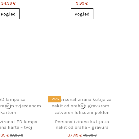
imenom
34,99 €
9,99 €
Pogled
Pogled
−25%
izirana LED lampa
Personalizirana kutija za
na karta – tvoj
nakit od oraha – gravura
ban trenutak
imena, savršen poklon za
,39 €
37,49 €
37,99 €
49,99 €
ženu