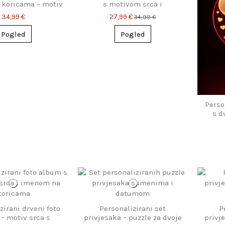
 koricama – motiv
s motivom srca i
oblaka
beskonačnosti – imena &
34,99 €
27,99 €
34,99 €
datum
Pogled
Pogled
Perso
s d
r
zirani drveni foto
Personalizirani set
P
– motiv srca s
privjesaka – puzzle za dvoje
privj