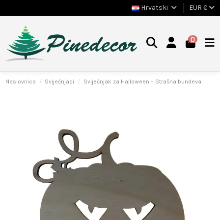
Hrvatski
EUR €
0
Naslovnica
Svijećnjaci
Svijećnjak za Halloween – Strašna bundeva