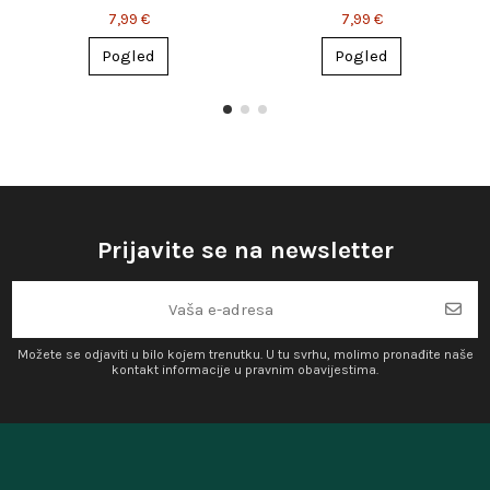
čarobnjačkim šeširom
7,99 €
7,99 €
Pogled
Pogled
Prijavite se na newsletter
Možete se odjaviti u bilo kojem trenutku. U tu svrhu, molimo pronađite naše
kontakt informacije u pravnim obavijestima.