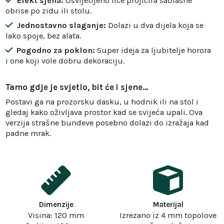
Efekt sjena:
Osvijetljeno lice projicira sablasne
obrise po zidu ili stolu.
Jednostavno slaganje:
Dolazi u dva dijela koja se
lako spoje, bez alata.
Pogodno za poklon:
Super ideja za ljubitelje horora
i one koji vole dobru dekoraciju.
Tamo gdje je svjetlo, bit će i sjene…
Postavi ga na prozorsku dasku, u hodnik ili na stol i
gledaj kako oživljava prostor kad se svijeća upali. Ova
verzija strašne bundeve posebno dolazi do izražaja kad
padne mrak.
Dimenzije
Materijal
Visina: 120 mm
Izrezano iz 4 mm topolove