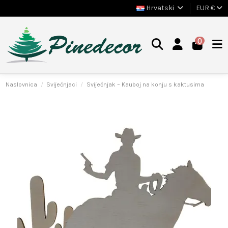
Hrvatski
EUR €
0
Naslovnica
Svijećnjaci
Svijećnjak – Kauboj na konju s kaktusima