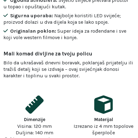
Ugodna atmosfera:
Svjetlo svijeće pretvara prostor
u topao i opuštajući kutak.
Sigurna uporaba:
Najbolje koristiti LED svijeće;
proizvod dolazi u dva dijela koja se lako spoje.
Originalan poklon:
Super ideja za rođendane i sve
koji vole western filmove i konje.
Mali komad divljine za tvoju policu
Bilo da ukrašavaš dnevni boravak, poklanjaš prijatelju ili
tražiš detalj koji se izdvaja – ovaj svijećnjak donosi
karakter i toplinu u svaki prostor.
Dimenzije
Materijal
Visina: 120 mm
Izrezano iz 4 mm topolove
Duljina: 140 mm
šperploče