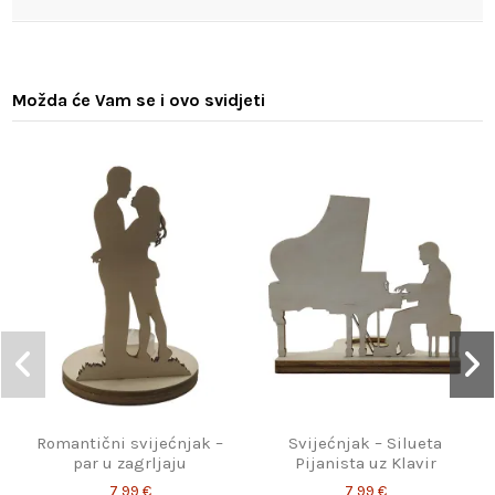
Možda će Vam se i ovo svidjeti
Romantični svijećnjak –
Svijećnjak – Silueta
par u zagrljaju
Pijanista uz Klavir
7,99 €
7,99 €