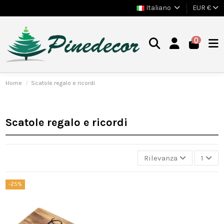
Italiano
EUR €
0
Home
Scatole regalo e ricordi
Scatole regalo e ricordi
Rilevanza
1
-25%